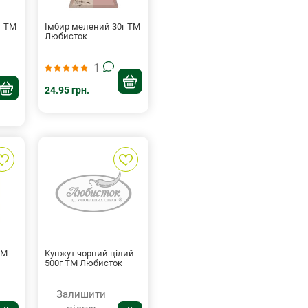
г ТМ
Імбир мелений 30г ТМ
Любисток
1
24.95 грн.
ТМ
Кунжут чорний цілий
500г ТМ Любисток
Залишити