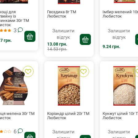
нощі для
Гвоздика 8г ТМ
Імбир мелений 10
твейну із
Любисток
Любисток
зинками 30г ТМ
исток
3
Залишити
Залишити
відгук
відгук
7 грн.
13.08 грн.
9.24 грн.
14.53 грн.
иця мелена 30г ТМ
Коріандр цілий 20г ТМ
Кунжут цілий 10г 
исток
Любисток
Любисток
6
Залишити
Залишити