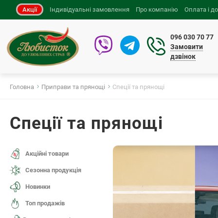
Акції
Індивідуальні замовлення
Про компанію
Оплата і д
096 030 70 77
Замовити
дзвінок
Головна
Приправи та прянощі
Спеції та прянощі
Спеції та прянощі
Акційні товари
Сезонна продукція
Новинки
Топ продажів