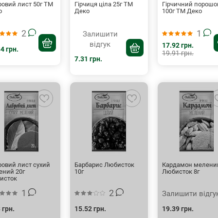
ровий лист 50г ТМ
Гірчиця ціла 25г ТМ
Гірчичний порошо
о
Деко
100г ТМ Деко
2
1
Залишити
відгук
17.92 грн.
4 грн.
19.91 грн.
7.31 грн.
ровий лист сухий
Барбарис Любисток
Кардамон мелени
ений 20г
10г
Любисток 8г
исток
1
2
Залишити відгу
 грн.
15.52 грн.
19.39 грн.