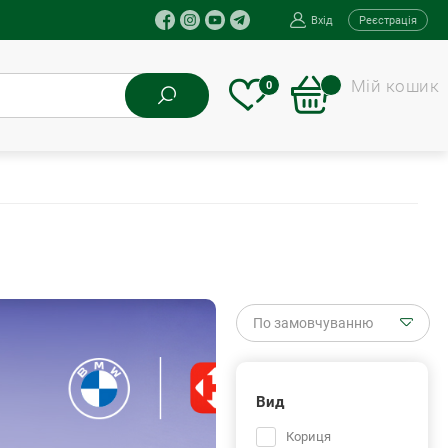
Вхід
Реєстрація
Мій кошик
0
По замовчуванню
Вид
Кориця