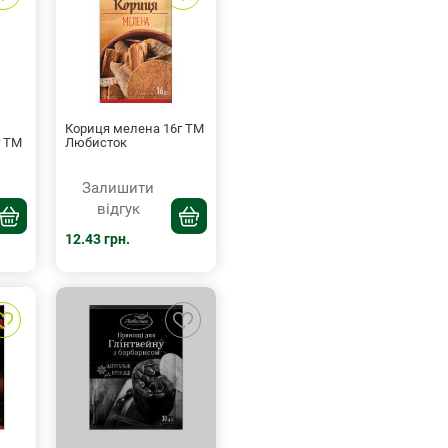
Кориця мелена 16г ТМ
г ТМ
Любисток
Залишити
відгук
12.43 грн.