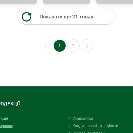
Показати ще 21 товар
1
2
РОДУКЦІЇ
укція
Смаколики
 прянощі
Кондитерські iнгредієнти