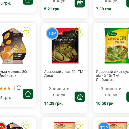
відгук
відгук
5 грн.
5.21 грн.
7.39 грн.
TOP
кума мелена 30г
Лавровий лист 20г ТМ
Лавровий лист су
Любисток
Деко
цілий 10г ТМ
Любисток
1
Залишити
Залишити
відгук
відгук
5 грн.
14.28 грн.
10.50 грн.
10%
TOP