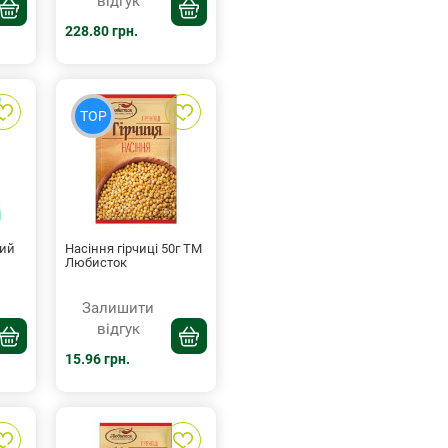
відгук
228.80 грн.
TOP
хий
Насіння гірчиці 50г ТМ
Любисток
Залишити
відгук
15.96 грн.