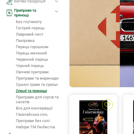
Вагова продукція
Приправи та
прянощі
Без глутамату
Гострий перець
Лавровий лист
Паніровка
Перець горошком
Перець мелений
Червоний перець
Чорний перець
Овочеві приправи
Приправи та маринади
Сушені трави та суміші
Спеції та прянощі
Приправи для соусів та
салатів
Все для консервації
Гімалайська сіль
Приправи без солі
Набори ТМ Любисток