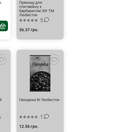
к
Прянощі для
глінтвейну з
барбарисом 30г ТМ
Любисток
5
36.37 грн.
й
Гвоздика 8г Любисток
1
к
12.56 грн.