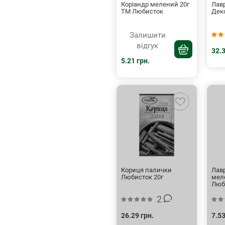
Коріандр мелений 20г
Лав
ТМ Любисток
Дек
Залишити
відгук
32.3
5.21 грн.
Кориця палички
Лав
Любисток 20г
мел
Люб
2
26.29 грн.
7.53