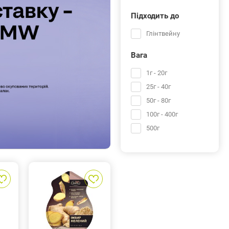
Підходить до
Глінтвейну
Вага
1г - 20г
25г - 40г
50г - 80г
100г - 400г
500г