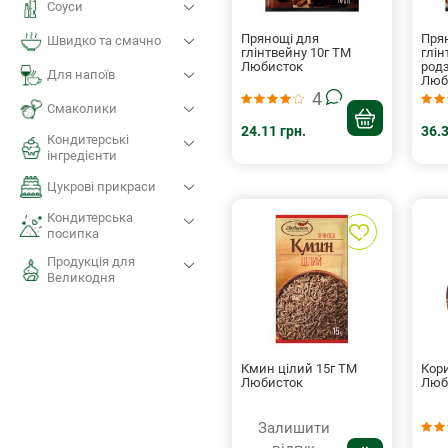
Соуси
Прянощі для
Пря
Швидко та смачно
глінтвейну 10г ТМ
глін
Любисток
род
Для напоїв
Люб
4
Смаколики
24.11 грн.
36.3
Кондитерські
iнгредієнти
Цукрові прикраси
Кондитерська
посипка
Продукція для
Великодня
Кмин цілий 15г ТМ
Кор
Любисток
Люб
Залишити