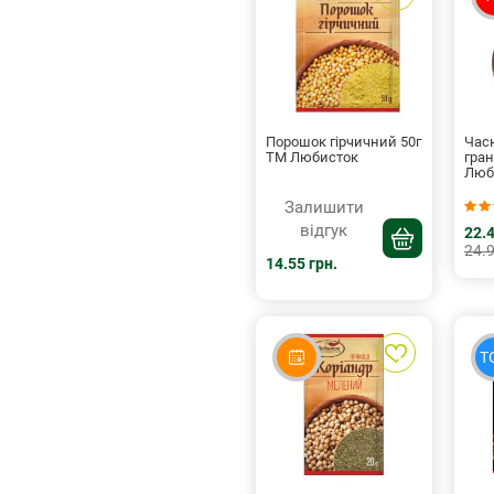
Порошок гірчичний 50г
Час
ТМ Любисток
гра
Люб
Залишити
відгук
22.4
24.9
14.55 грн.
T