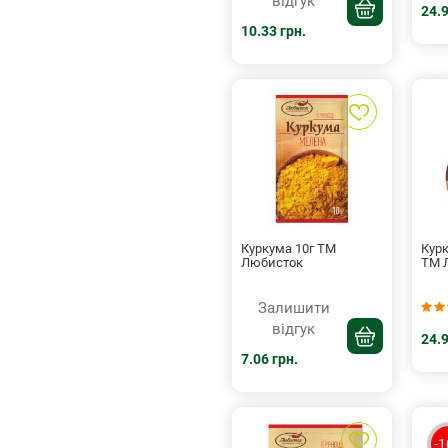
відгук
24.9
10.33 грн.
Куркума 10г ТМ
Кур
Любисток
ТМ 
Залишити
відгук
24.9
7.06 грн.
-