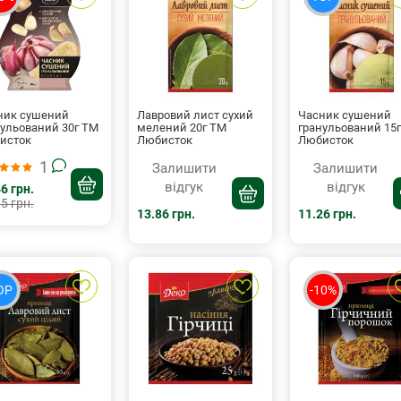
ник сушений
Лавровий лист сухий
Часник сушений
нульований 30г ТМ
мелений 20г ТМ
гранульований 15
исток
Любисток
Любисток
1
Залишити
Залишити
відгук
відгук
6 грн.
5 грн.
13.86 грн.
11.26 грн.
OP
-10%