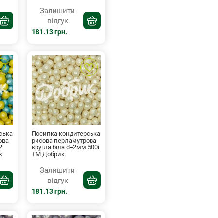
Залишити
відгук
181.13 грн.
ська
Посипка кондитерська
ова
рисова перламутрова
2
кругла біла d=2мм 500г
к
ТМ Добрик
Залишити
відгук
181.13 грн.