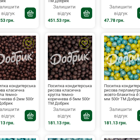
рик
ТМ Добрик
алишити
Залишити
Залишити
відгук
відгук
відгук
53 грн.
451.53 грн.
47.78 грн.
ипка кондитерська
Посипка кондитерська
Посипка кондитер
ова класична
рисова класична
рисова перламутр
ла темно-
кругла темно-
жовто-блакитна d-
чнева d-2мм 500г
коричнева d-5мм 500г
мм 500г ТМ Добри
Добрик
ТМ Добрик
алишити
Залишити
Залишити
відгук
відгук
відгук
13 грн.
181.13 грн.
181.13 грн.