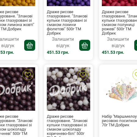
же рисове
Драже рисове
Драже рисове
уроване. "Злакові
глазуроване. "Злакові
глазуроване. "Злак
ки глазуровані зі
кульки глазуровані зі
кульки глазуровані
ком лимона жовті"
смаком лохини
смаком полуниці
г ТМ Добрик
фіолетові" 500г ТМ
рожеві" 500г ТМ
Добрик
Добрик
алишити
Залишити
Залишити
відгук
відгук
відгук
53 грн.
451.53 грн.
451.53 грн.
же рисове
Драже рисове
Набір "Маршмелоу
уроване. "Злакові
глазуроване. "Злакові
рисовою посипко
ки глазуровані зі
кульки глазуровані зі
70г ТМ Добрик
ком шоколаду
смаком шоколаду
чневі" 500г ТМ
коричнево-білі" 500г