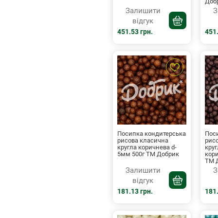
Доб
Залишити
З
відгук
451.53 грн.
451.
Посипка кондитерська
Пос
рисова класична
рис
кругла коричнева d-
круг
5мм 500г ТМ Добрик
кори
ТМ 
Залишити
З
відгук
181.13 грн.
181.