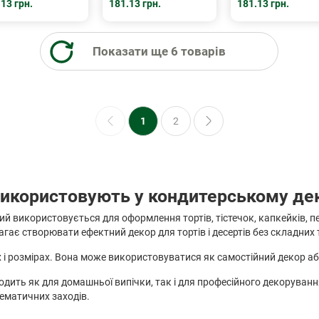
13 грн.
181.13 грн.
181.13 грн.
Показати ще 6 товарів
1
2
 використовують у кондитерському де
 використовується для оформлення тортів, тістечок, капкейків, печ
ає створювати ефектний декор для тортів і десертів без складних 
х і розмірах. Вона може використовуватися як самостійний декор 
ходить як для домашньої випічки, так і для професійного декорува
тематичних заходів.