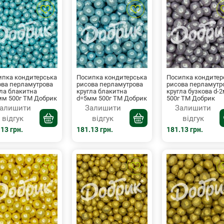
ипка кондитерська
Посипка кондитерська
Посипка кондитер
ова перламутрова
рисова перламутрова
рисова перламутр
ла блакитна
кругла блакитна
кругла бузкова d-
мм 500г ТМ Добрик
d=5мм 500г ТМ Добрик
500г ТМ Добрик
алишити
Залишити
Залишити
відгук
відгук
відгук
13 грн.
181.13 грн.
181.13 грн.