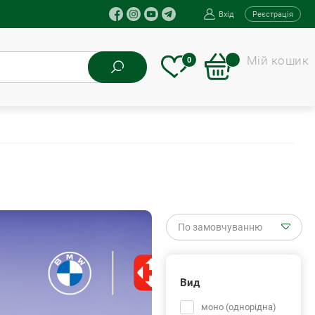
Вхід
Реєстрація
Мій кошик
0
По замовчуванню
Вид
моно (однорідна)