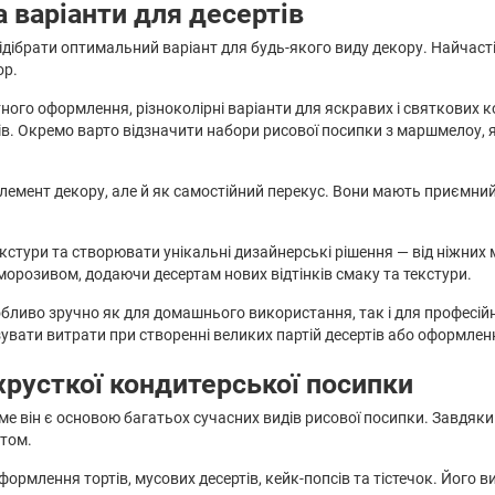
 варіанти для десертів
ідібрати оптимальний варіант для будь-якого виду декору. Найчаст
ор.
ного оформлення, різноколірні варіанти для яскравих і святкових ко
ків. Окремо варто відзначити набори рисової посипки з маршмелоу,
емент декору, але й як самостійний перекус. Вони мають приємний хр
кстури та створювати унікальні дизайнерські рішення — від ніжних
морозивом, додаючи десертам нових відтінків смаку та текстури.
ливо зручно як для домашнього використання, так і для професійни
увати витрати при створенні великих партій десертів або оформленн
 хрусткої кондитерської посипки
ме він є основою багатьох сучасних видів рисової посипки. Завдяки
том.
формлення тортів, мусових десертів, кейк-попсів та тістечок. Йог