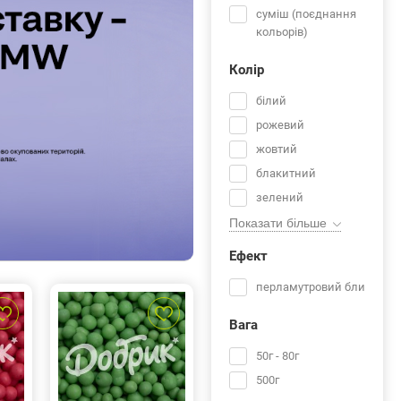
суміш (поєднання
кольорів)
Колір
білий
рожевий
жовтий
блакитний
зелений
Показати більше
салатовий
фіолетовий
Ефект
коричневий
перламутровий блиск
золото
срібло
Вага
50г - 80г
500г