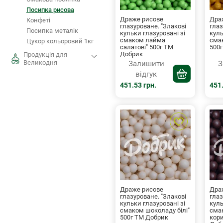
Посипка рисова
Драже рисове
Дра
Конфеті
глазуроване. "Злакові
глаз
Посипка металік
кульки глазуровані зі
куль
смаком лайма
сма
Цукор кольоровий 1кг
салатові" 500г ТМ
500
Добрик
Продукція для
Великодня
Залишити
З
відгук
451.53 грн.
451.
Драже рисове
Дра
глазуроване. "Злакові
глаз
кульки глазуровані зі
куль
смаком шоколаду білі"
сма
500г ТМ Добрик
кори