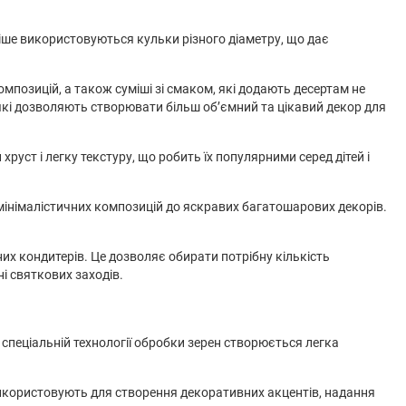
іше використовуються кульки різного діаметру, що дає
мпозицій, а також суміші зі смаком, які додають десертам не
 які дозволяють створювати більш об’ємний та цікавий декор для
уст і легку текстуру, що робить їх популярними серед дітей і
 мінімалістичних композицій до яскравих багатошарових декорів.
х кондитерів. Це дозволяє обирати потрібну кількість
і святкових заходів.
 спеціальній технології обробки зерен створюється легка
о використовують для створення декоративних акцентів, надання