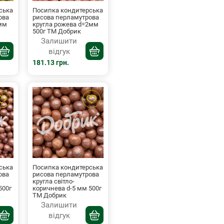
ська
Посипка кондитерська
ова
рисова перламутрова
5мм
кругла рожева d=2мм
500г ТМ Добрик
Залишити
відгук
181.13 грн.
ська
Посипка кондитерська
ова
рисова перламутрова
кругла світло-
500г
коричнева d-5 мм 500г
ТМ Добрик
Залишити
відгук