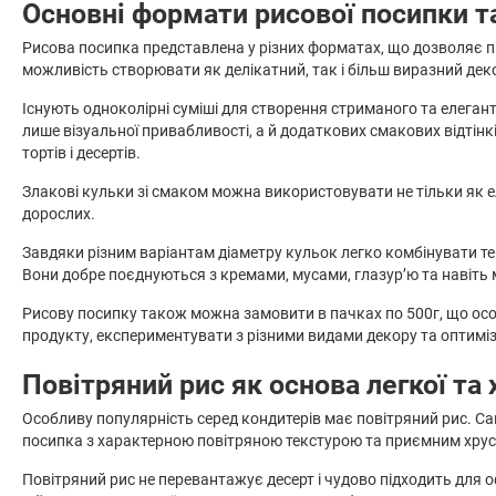
Основні формати рисової посипки та
Рисова посипка представлена у різних форматах, що дозволяє п
можливість створювати як делікатний, так і більш виразний дек
Існують одноколірні суміші для створення стриманого та елегант
лише візуальної привабливості, а й додаткових смакових відтін
тортів і десертів.
Злакові кульки зі смаком можна використовувати не тільки як ел
дорослих.
Завдяки різним варіантам діаметру кульок легко комбінувати те
Вони добре поєднуються з кремами, мусами, глазур’ю та навіть 
Рисову посипку також можна замовити в пачках по 500г, що особ
продукту, експериментувати з різними видами декору та оптиміз
Повітряний рис як основа легкої та
Особливу популярність серед кондитерів має повітряний рис. Са
посипка з характерною повітряною текстурою та приємним хрус
Повітряний рис не перевантажує десерт і чудово підходить для о