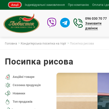
Акції
Індивідуальні замовлення
Про компанію
Оплата і д
096 030 70 77
Замовити
дзвінок
Головна
Кондитерська посипка на торт
Посипка рисова
Посипка рисова
Акційні товари
Сезонна продукція
Новинки
Топ продажів