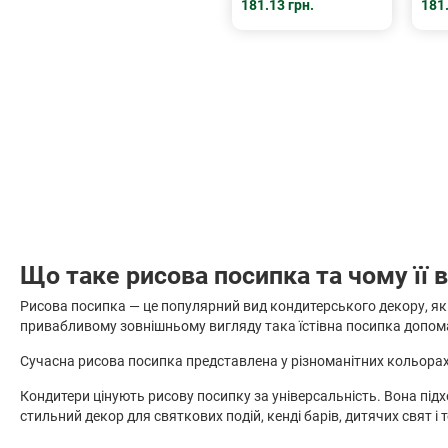
181.13 грн.
181.
Що таке рисова посипка та чому її
Рисова посипка — це популярний вид кондитерського декору, який
привабливому зовнішньому вигляду така їстівна посипка допомаг
Сучасна рисова посипка представлена у різноманітних кольора
Кондитери цінують рисову посипку за універсальність. Вона під
стильний декор для святкових подій, кенді барів, дитячих свят і 