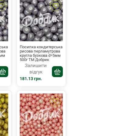
ська
Посипка кондитерська
ова
рисова перламутрова
2мм
кругла бузкова d=5мм
500г ТМ Добрик
Залишити
відгук
181.13 грн.