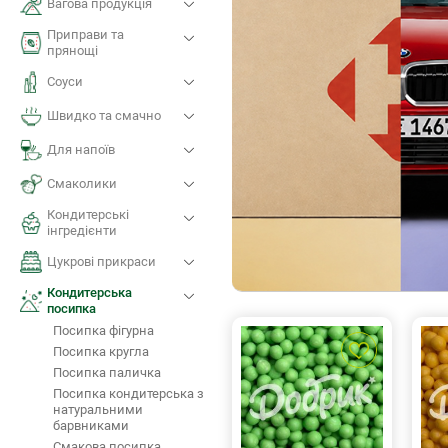
Вагова продукція
Приправи та
прянощі
Соуси
Швидко та смачно
Для напоїв
Смаколики
Кондитерські
iнгредієнти
Цукрові прикраси
Кондитерська
посипка
Посипка фігурна
Посипка кругла
Посипка паличка
Посипка кондитерська з
натуральними
барвниками
Смакова посипка