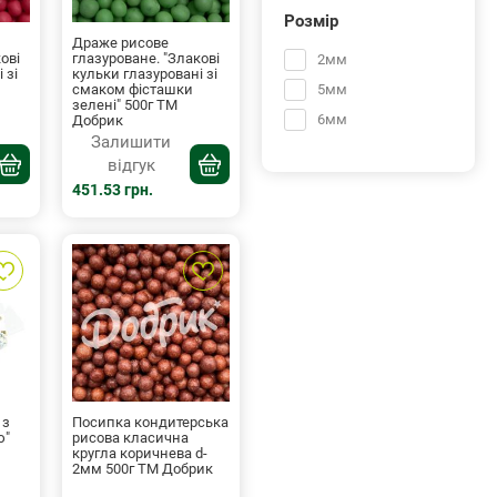
Розмір
Драже рисове
ові
глазуроване. "Злакові
2мм
 зі
кульки глазуровані зі
5мм
смаком фісташки
зелені" 500г ТМ
6мм
Добрик
Залишити
відгук
451.53 грн.
 з
Посипка кондитерська
ю"
рисова класична
кругла коричнева d-
2мм 500г ТМ Добрик