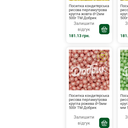
Посипка кондитерська
Пос
рисова перламутрова
рис
кругла жовта d=2мм
кру
500г ТМ Добрик
500
Залишити
З
відгук
181.13 грн.
181.
Посипка кондитерська
Пос
рисова перламутрова
рис
кругла рожева d=5мм
круг
500г ТМ Добрик
мм 
Залишити
З
відгук