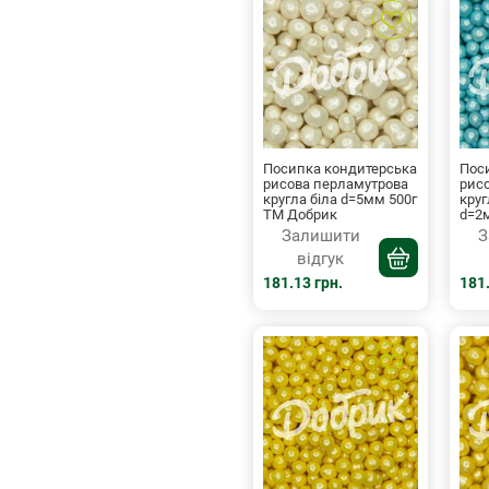
Посипка кондитерська
Пос
рисова перламутрова
рис
кругла біла d=5мм 500г
круг
ТМ Добрик
d=2
Залишити
З
відгук
181.13 грн.
181.