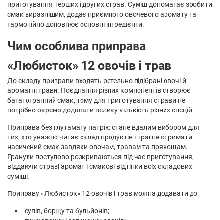
приготування перших і других страв. Суміш допомагає зробити
смак виразнішим, додає приємного овочевого аромату та
гармонійно доповнює основні інгредієнти.
Чим особлива приправа
«Любисток» 12 овочів і трав
До складу приправи входять ретельно підібрані овочі й
ароматні трави. Поєднання різних компонентів створює
багатогранний смак, тому для приготування страви не
потрібно окремо додавати велику кількість різних спецій.
Приправа без глутамату натрію стане вдалим вибором для
тих, хто уважно читає склад продуктів і прагне отримати
насичений смак завдяки овочам, травам та прянощам.
Гранули поступово розкриваються під час приготування,
віддаючи страві аромат і смакові відтінки всіх складових
суміші.
Приправу «Любисток» 12 овочів і трав можна додавати до:
супів, борщу та бульйонів;