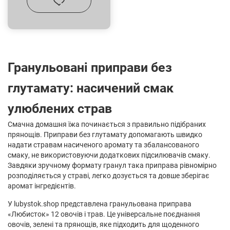
Гранульовані приправи без
глутамату: насичений смак
улюблених страв
Смачна домашня їжа починається з правильно підібраних
прянощів. Приправи без глутамату допомагають швидко
надати стравам насиченого аромату та збалансованого
смаку, не використовуючи додаткових підсилювачів смаку.
Завдяки зручному формату гранул така приправа рівномірно
розподіляється у страві, легко дозується та довше зберігає
аромат інгредієнтів.
У lubystok.shop представлена гранульована приправа
«Любисток» 12 овочів і трав. Це універсальне поєднання
овочів, зелені та прянощів, яке підходить для щоденного