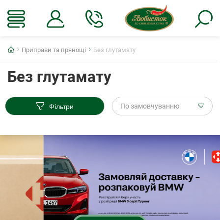
Головна
Приправи та прянощі
Без глутамату
Без глутамату
Фільтри
По замовчуванню