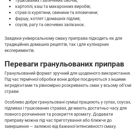
тушкованих і запечених овочів;
картоплі, каш та макаронних виробів;
страв із курятини, свинини та яловичини;
фаршу, котлет і домашніх підлив;
соусів, рагу та овочевих запіканок.
Завдяки універсальному смаку приправа підходить як для
традиційних домашніх рецептів, так і для кулінарних
експериментів.
Переваги гранульованих приправ
Гранульований формат зручний для щоденного використання.
Під час термічної обробки вони добре поєднуються з іншими
інгредієнтами та рівномірно розкривають смак у всьому об’ємі
страви.
Особливо добре гранульовані суміші працюють у супах, соусах,
підливах і тушкованих стравах, де мають достатньо часу для
повного розчинення та розкриття аромату. Додавати
приправу можна під час приготування або ближче до
завершення — залежно від бажаної інтенсивності смаку.