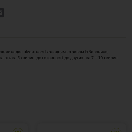
k
Email
акож надає пікантності холодцям, стравам із баранини,
ть за 5 хвилин. до готовності, до других - за 7 – 10 хвилин.