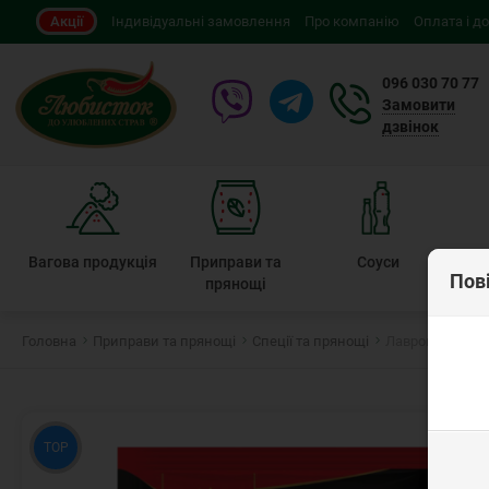
Акції
Індивідуальні замовлення
Про компанію
Оплата і д
096 030 70 77
Замовити
дзвінок
Вагова продукція
Приправи та
Соуси
Пов
прянощі
Головна
Приправи та прянощі
Спеції та прянощі
Лавровий лист
TOP