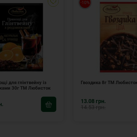
-10%
щі для глінтвейну із
Гвоздика 8г ТМ Любисто
ками 30г ТМ Любисток
13.08 грн.
н.
14.53 грн.