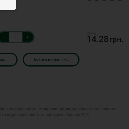
14.28
–
+
грн.
рані
Купити в один клік
.
добре вентильованих, не заражених шкідниками та пліснявою
та відносної вологості повітря не більше 75 %.