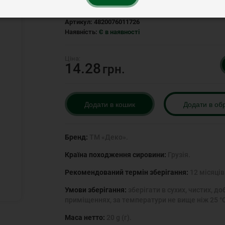
Артикул:
4820076011726
Наявність:
Є в наявності
14.28
грн.
Додати в кошик
Додати в об
Бренд:
ТМ «Деко».
Країна походження сировини:
Грузія.
Рекомендований термін зберігання:
12 місяців
Умови зберігання:
зберігати в сухих, чистих, 
приміщеннях, за температури не вище ніж 25 °С 
Маса нетто:
20 g (г).