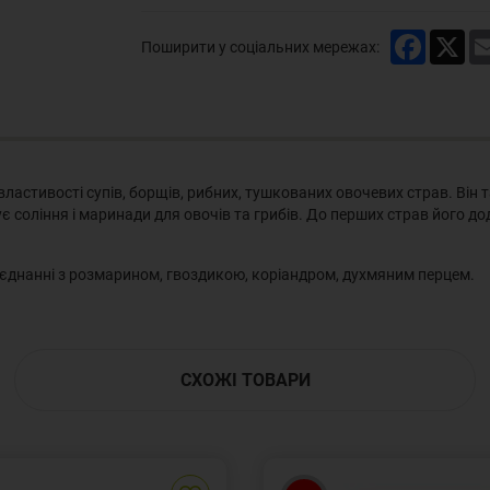
Faceboo
X
Поширити у соціальних мережах:
астивості супів, борщів, рибних, тушкованих овочевих страв. Він т
соління і маринади для овочів та грибів. До перших страв його додаю
єднанні з розмарином, гвоздикою, коріандром, духмяним перцем.
СХОЖІ ТОВАРИ