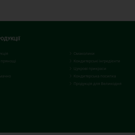
РОДУКЦІЇ
укція
Смаколики
 прянощі
Кондитерські iнгредієнти
Цукрові прикраси
смачно
Кондитерська посипка
Продукція для Великодня