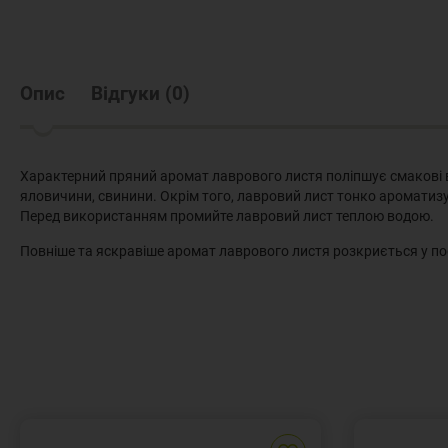
Опис
Відгуки
(
0
)
Характерний пряний аромат лаврового листя поліпшує смакові вл
яловичини, свинини. Окрім того, лавровий лист тонко ароматизує 
Перед використанням промийте лавровий лист теплою водою.
Повніше та яскравіше аромат лаврового листя розкриється у по