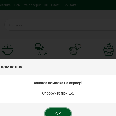
оставка
Обмін та повернення
Блоги
Контакти
Швидко та
Для напоїв
Смаколики
Кондитерс
ідомлення
смачно
iнгредієн
 20г ТМ Деко
Виникла помилка на сервері!
Спробуйте пізніше.
Лавровий лист 2
OK
Рейтинг: