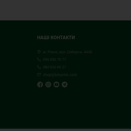
НАШІ КОНТАКТИ
м. Рівне, вул. Соборна, 444А
096 030 70 77
080 030 06 27
shop@lubystok.com