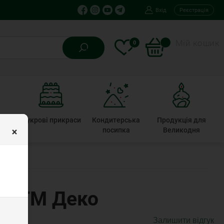
Вхід
Реєстрація
Мій кошик
0
ькі
Цукрові прикраси
Кондитерська
Продукція для
×
ти
посипка
Великодня
0г ТМ Деко
Залишити відгук