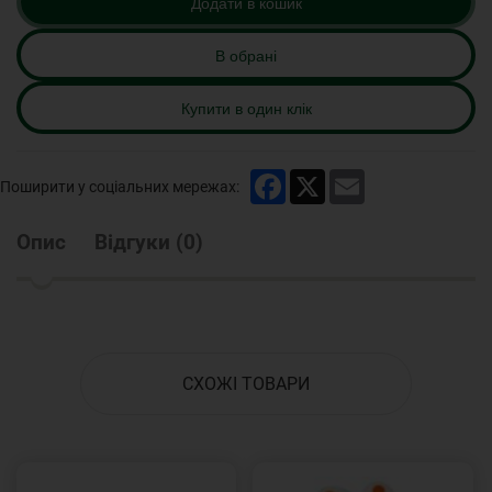
Додати в кошик
В обрані
Купити в один клік
Facebook
X
Email
Поширити у соціальних мережах:
Опис
Відгуки
(
0
)
СХОЖІ ТОВАРИ