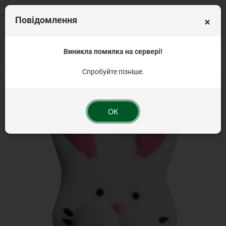
×
Повідомлення
Головна
Продукція для Великодня
Виникла помилка на сервері!
Елементи фасовані
Зайча №2 - ЦІН
Спробуйте пізніше.
OK