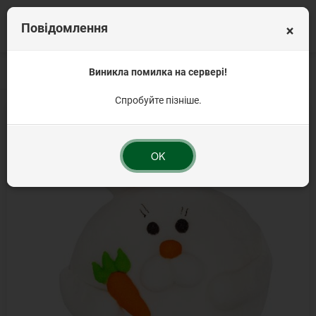
×
Повідомлення
Головна
Продукція для Великодня
Виникла помилка на сервері!
Елементи фасовані
"Зайчик з морк
Спробуйте пізніше.
OK