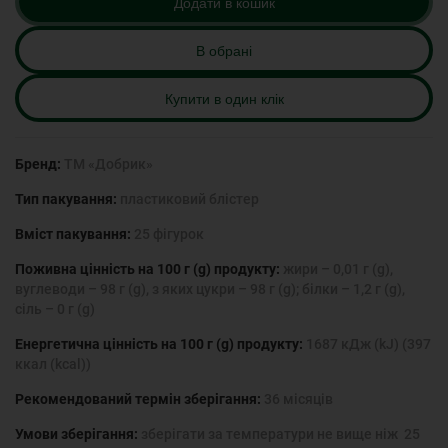
Додати в кошик
В обрані
Купити в один клік
Бренд:
ТМ «Добрик»
Тип пакування:
пластиковий блістер
Вміст пакування:
25 фігурок
Поживна цінність на 100 г (g) продукту:
жири – 0,01 г (g),
вуглеводи – 98 г (g), з яких цукри – 98 г (g); білки – 1,2 г (g),
сіль – 0 г (g)
Енергетична цінність на 100 г (g) продукту:
1687 кДж (kJ) (397
ккал (kcal))
Рекомендований термін зберігання:
36 місяців
Умови зберігання:
зберігати за температури не вище ніж 25