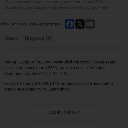
°С та відносної вологості повітря не більше ніж 75 %.
Оберігати від попадання прямого сонячного проміння
Facebook
X
Email
Поширити у соціальних мережах:
Опис
Відгуки
(
0
)
Склад:
цукор, загущувачі (
яєчний білок
сухий, камідь гуару),
регулятор кислотності Е330, ароматизатор «Суниця»,
барвники штучні: Е102, Е110, Е133.
Містить барвники Е102, Е110, які можуть мати шкідливий
вплив на активність та увагу дітей.
СХОЖІ ТОВАРИ