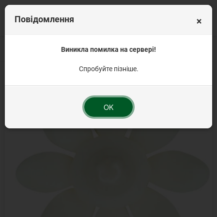
×
Повідомлення
Головна
Цукрові прикраси
Виникла помилка на сервері!
Цукрові квіти для тортів та інших десертів
Н
Спробуйте пізніше.
-20%
OK