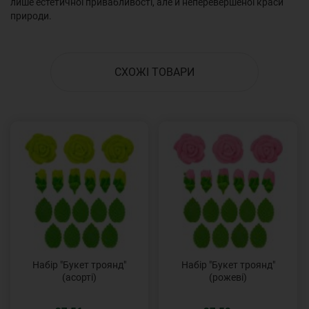
лише естетичної привабливості, але й неперевершеної краси
природи.
СХОЖІ ТОВАРИ
Набір "Букет троянд"
Набір "Букет троянд"
(асорті)
(рожеві)