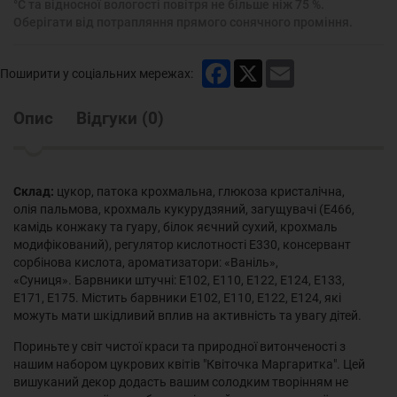
°С та відносної вологості повітря не більше ніж 75 %.
Оберігати від потрапляння прямого сонячного проміння.
Facebook
X
Email
Поширити у соціальних мережах:
Опис
Відгуки
(
0
)
Склад:
цукор, патока крохмальна, глюкоза кристалічна,
олія пальмова, крохмаль кукурудзяний, загущувачі (Е466,
камідь конжаку та гуару, білок яєчний сухий, крохмаль
модифікований), регулятор кислотності Е330, консервант
сорбінова кислота, ароматизатори: «Ваніль»,
«Суниця». Барвники штучні: Е102, Е110, Е122, Е124, Е133,
Е171, Е175. Містить барвники Е102, Е110, Е122, Е124, які
можуть мати шкідливий вплив на активність та увагу дітей.
Пориньте у світ чистої краси та природної витонченості з
нашим набором цукрових квітів "Квіточка Маргаритка". Цей
вишуканий декор додасть вашим солодким творінням не