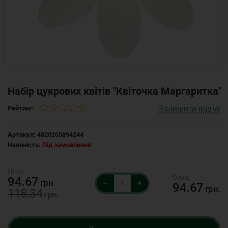
Набір цукрових квітів "Квіточка Маргаритка"
Залишити відгук
Рейтинг:
Артикул:
4820205894244
Наявність:
Під замовлення
94.67
грн.
–
+
94.67
грн.
118.34
грн.