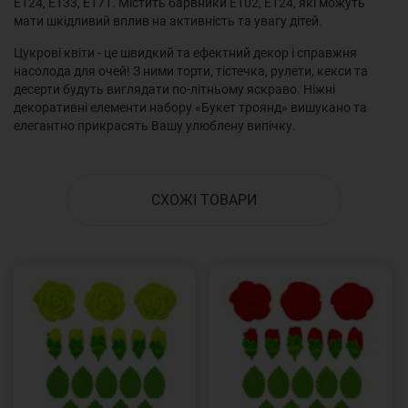
Е124, Е133, Е171. Містить барвники Е102, Е124, які можуть
мати шкідливий вплив на активність та увагу дітей.
Цукрові квіти - це швидкий та ефектний декор і справжня
насолода для очей! З ними торти, тістечка, рулети, кекси та
десерти будуть виглядати по-літньому яскраво. Ніжні
декоративні елементи набору «Букет троянд» вишукано та
елегантно прикрасять Вашу улюблену випічку.
СХОЖІ ТОВАРИ