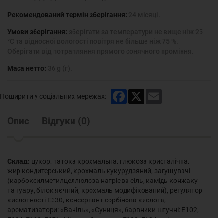
Рекомендований термін зберігання:
24 місяці.
Умови зберігання:
зберігати за температури не вище ніж 25
°С та відносної вологості повітря не більше ніж 75 %.
Оберігати від потрапляння прямого сонячного проміння.
Маса нетто:
36 g (г).
Facebook
X
Email
Поширити у соціальних мережах:
Опис
Відгуки
(
0
)
Склад:
цукор, патока крохмальна, глюкоза кристалічна,
жир кондитерський, крохмаль кукурудзяний, загущувачі
(карбоксилметилцеллюлоза натрієва сіль, камідь конжаку
та гуару, білок яєчний, крохмаль модифікований), регулятор
кислотності Е330, консервант сорбінова кислота,
ароматизатори: «Ваніль», «Суниця», барвники штучні: Е102,