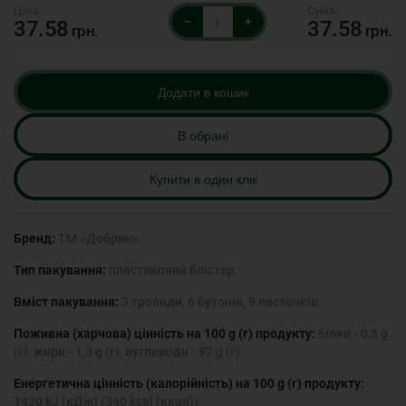
–
+
37.58
37.58
грн.
грн.
Додати в кошик
В обрані
Купити в один клік
Бренд:
ТМ «Добрик».
Тип пакування:
пластиковий блістер.
Вміст пакування:
3 троянди, 6 бутонів, 9 листочків.
Поживна (харчова) цінність на 100 g (г) продукту:
білки - 0,5 g
(г), жири - 1,3 g (г), вуглеводи - 92 g (г).
Енергетична цінність (калорійність) на 100 g (г) продукту:
1420 kJ (кДж) (340 kcal (ккал)).