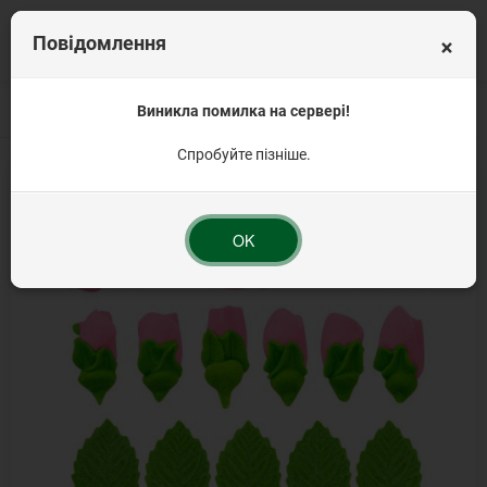
×
Повідомлення
Головна
Цукрові прикраси
Виникла помилка на сервері!
Цукрові квіти для тортів та інших десертів
Н
Спробуйте пізніше.
OK