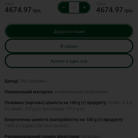
–
+
4674.97
4674.97
грн.
грн.
Додати в кошик
В обрані
Купити в один клік
Бренд:
ТМ «Добрик».
Пакувальний матеріал:
комбінований поліетилен.
Поживна (харчова) цінність на 100 g (г) продукту:
білки - 0,4 g
(г), жири - 0,2 g (г), вуглеводи - 97,6 g (г).
Енергетична цінність (калорійність) на 100 g (г) продукту:
1450 кJ (кДж) (350 ксаl (ккал)).
Рекомендований термін зберігання:
24 місяці.