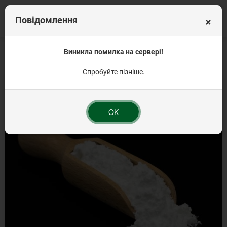
×
Повідомлення
Головна
Вагова продукція
Виникла помилка на сервері!
Кондитерські інгредієнти від 1 кг
Згущувач Д
Спробуйте пізніше.
OK