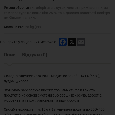
Умови зберігання:
зберігати в сухих, чистих приміщеннях, за
температури не вище ніж 25 °С та відносної вологості повітря
не більше ніж 75 %.
Маса нетто:
25 kg (кг).
Facebook
X
Email
Поширити у соціальних мережах:
Опис
Відгуки
(
0
)
Склад: згущувач: крохмаль модифікований Е1414 (66 %),
пудра цукрова.
Згущувач забезпечує високу стабільність та в'язкість
продуктів на основі сметани або вершків: кремів, десертів,
морозива, а також майонезів та інших соусів.
Спосіб використання: 15 g (г) згущувача додати до 350- 400
g (г) сметани, вершків або іншої основи, збивати міксером