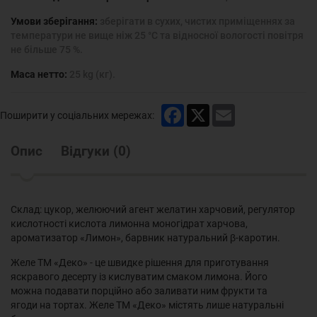
Умови зберігання:
зберігати в сухих, чистих приміщеннях за
температури не вище ніж 25 °С та відносної вологості повітря
не більше 75 %.
Маса нетто:
25 kg (кг).
Facebook
X
Email
Поширити у соціальних мережах:
Опис
Відгуки
(
0
)
Склад: цукор, желюючий агент желатин харчовий, регулятор
кислотності кислота лимонна моногідрат харчова,
ароматизатор «Лимон», барвник натуральний β-каротин.
Желе ТМ «Деко» - це швидке рішення для приготування
яскравого десерту із кислуватим смаком лимона. Його
можна подавати порційно або заливати ним фрукти та
ягоди на тортах. Желе ТМ «Деко» містять лише натуральні