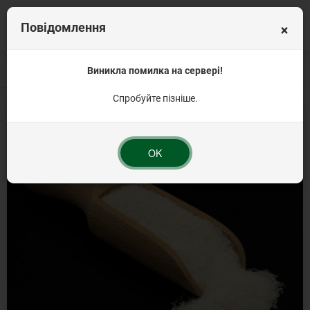
×
Повідомлення
Головна
Вагова продукція
Виникла помилка на сервері!
Кондитерські інгредієнти від 1 кг
Желе з ар
Спробуйте пізніше.
OK