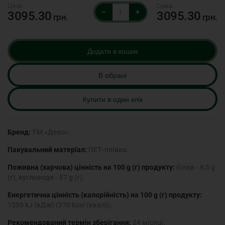
–
+
3095.30
3095.30
грн.
грн.
Додати в кошик
В обрані
Купити в один клік
Бренд:
ТМ «Деко».
Пакувальний матеріал:
ПЕТ-плівка.
Поживна (харчова) цінність на 100 g (г) продукту:
білки - 8,5 g
(г), вуглеводи - 87 g (г).
Енергетична цінність (калорійність) на 100 g (г) продукту:
1550 kJ (кДж) (370 kcal (ккал)).
Рекомендований термін зберігання:
24 місяці.