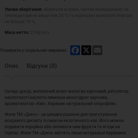
Умови зберігання:
зберігати в сухих, чистих приміщеннях за
температури не вище ніж 25 °С та відносної вологості повітря
не більше 75 %.
Маса нетто:
25 kg (кг).
Facebook
X
Email
Поширити у соціальних мережах:
Опис
Відгуки
(
0
)
Склад: цукор, желюючий агент желатин харчовий, регулятор
кислотності кислота лимонна моногідрат харчова,
ароматизатор «Ківі», барвник натуральний хлорофілін.
Желе ТМ «Деко» - це швидке рішення для приготування
яскравого десерту зі смаком екзотичного ківі. Його можна
подавати порційно або заливати ним фрукти та ягоди на
тортах. Желе ТМ «Деко» містять лише натуральні барвники.