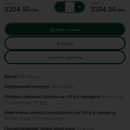
–
+
3204.50
3204.50
грн.
грн.
Додати в кошик
В обрані
Купити в один клік
Бренд:
ТМ «Деко».
Пакувальний матеріал:
ПЕТ-плівка.
Поживна (харчова) цінність на 100 g (г) продукту:
білки - 8,5 g
(г), вуглеводи - 87 g (г).
Енергетична цінність (калорійність) на 100 g (г) продукту:
1550 kJ (кДж) (370 kcal (ккал)).
Рекомендований термін зберігання:
24 місяці.