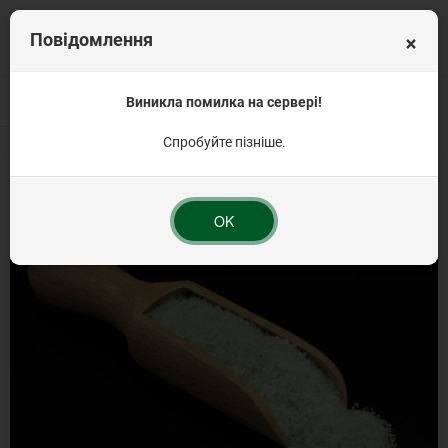
×
Повідомлення
Головна
Вагова продукція
Виникла помилка на сервері!
Кондитерські інгредієнти від 1 кг
Желе з аро
Спробуйте пізніше.
OK