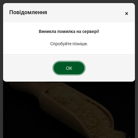
×
Повідомлення
Головна
Вагова продукція
Виникла помилка на сервері!
Желатин
Желатин харчовий 25кг ТМ Деко
Спробуйте пізніше.
OK