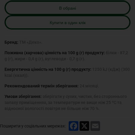
В обрані
Купити в один клік
Бренд:
ТМ «Деко».
Поживна (харчова) цінність на 100 g (г) продукту:
білки - 87,2
g (г), жири - 0,4 g (г), вуглеводи - 0,7 g (г).
Енергетична цінність на 100 g (г) продукту:
1250 kJ (кДж) (300
kcal (ккал)).
Рекомендований термін зберігання:
24 місяці.
Умови зберігання:
зберігати у сухих, чистих, без стороннього
запаху приміщеннях, за температури не вище ніж 25 ºС та
відносної вологості повітря не більше ніж 70 %.
Facebook
X
Email
Поширити у соціальних мережах: