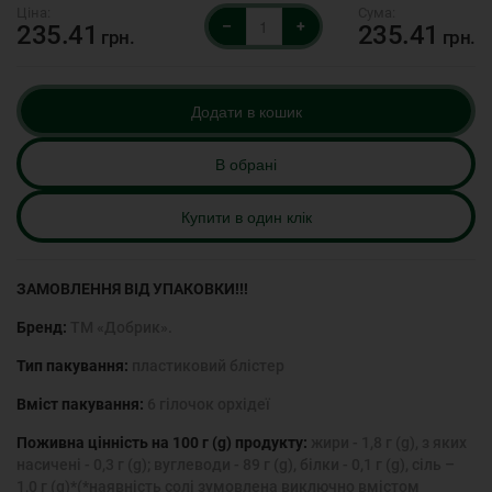
–
+
235.41
235.41
грн.
грн.
Додати в кошик
В обрані
Купити в один клік
ЗАМОВЛЕННЯ ВІД УПАКОВКИ!!!
Бренд:
ТМ «Добрик».
Тип пакування:
пластиковий блістер
Вміст пакування:
6 гілочок орхідеї
Поживна цінність на 100 г (g) продукту:
жири - 1,8 г (g), з яких
насичені - 0,3 г (g); вуглеводи - 89 г (g), білки - 0,1 г (g), сіль –
1,0 г (g)*(*наявність солі зумовлена виключно вмістом