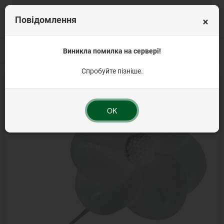
×
Повідомлення
Головна
Цукрові прикраси
Виникла помилка на сервері!
Вафельний декор
Вафельна квітка Орхідея 
Спробуйте пізніше.
OK