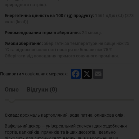
природного натрію).
Енергетична цінність на 100 г (g) продукту:
1561 кДж (kJ) (373
ккал (kcal))
Рекомендований термін зберігання:
24 місяці.
Умови зберігання:
зберігати за температури не вище ніж 25
°С та відносної вологості повітря не більше ніж 75 %.
Оберігати від попадання прямого сонячного проміння.
Facebook
X
Email
Поширити у соціальних мережах:
Опис
Відгуки
(
0
)
Склад:
крохмаль картопляний, вода питна, оливкова олія.
Вафельний декор — універсальний елемент для оздоблення
тортів, капкейків, пряників та інших десертів. Ідеально
підходить для дитячих свят, весіль, днів народження чи