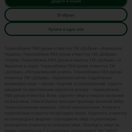
Додати в кошик
В обрані
Купити в один клік
Термозбіжна ПВХ рукав-етикетка ТМ «Добрик» «Вишивана
Україна» Термозбіжна ПВХ рукав-етикетка ТМ «Добрик»
«Герби» Термозбіжна ПВХ рукав-етикетка ТМ «Добрик» «З
Україною в серці» Термозбіжна ПВХ рукав-етикетка ТМ
«Добрик» «Петриківський розпис» Термозбіжна ПВХ рукав-
етикетка ТМ «Добрик» «Українські квіти» Оздоблення
великодніх яєць – процес творчий та захоплюючий. Один із
швидких та оригінальних варіантів декору – термозбіжна
ПВХ рукав-етикетка. Вона «одягне» яйця у яскраві малюнки
на Ваш смак. Наш інтернет-магазин пропонує великий вибір
таких пасхальних прикрас. Спосіб використання: Розріжте
термозбіжну етикетку по прозорих лініях. Надягніть етикетку
на попередньо зварене і охолоджене яйце та рівномірно
розподіліть етикетку по поверхні яйця. Покладіть яйце на
ложку і опустіть на 1-2 секунди в гарячу воду t (90-100)°C.