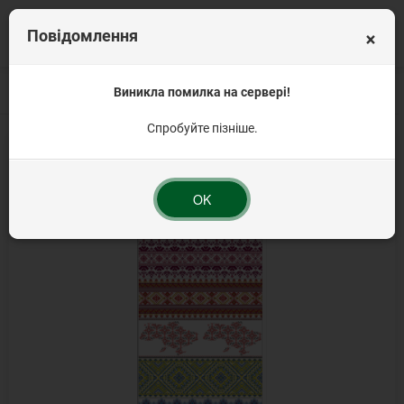
×
Повідомлення
Головна
Продукція для Великодня
Виникла помилка на сервері!
Великодні самоклеючі та термо- нак
Спробуйте пізніше.
OK