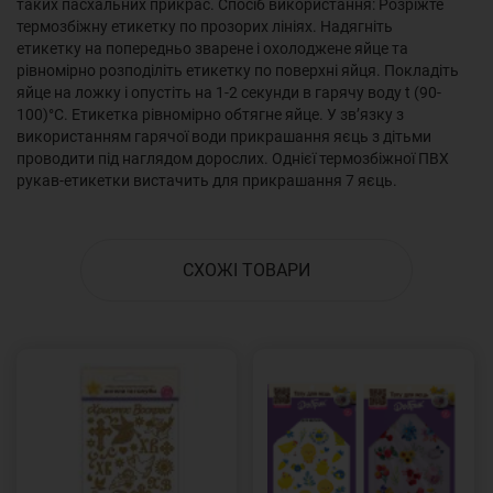
таких пасхальних прикрас. Спосіб використання: Розріжте
термозбіжну етикетку по прозорих лініях. Надягніть
етикетку на попередньо зварене і охолоджене яйце та
рівномірно розподіліть етикетку по поверхні яйця. Покладіть
яйце на ложку і опустіть на 1-2 секунди в гарячу воду t (90-
100)°C. Етикетка рівномірно обтягне яйце. У зв’язку з
використанням гарячої води прикрашання яєць з дітьми
проводити під наглядом дорослих. Однієї термозбіжної ПВХ
рукав-етикетки вистачить для прикрашання 7 яєць.
СХОЖІ ТОВАРИ