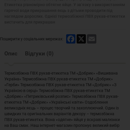
Етикетка рівномірно обтягне яйце. У зв’язку з використанням
гарячої води прикрашання яєць з дітьми проводити під
наглядом дорослих. Однієї термозбіжної ПВХ рукав-етикетки
вистачить для прикрашан
Facebook
X
Email
Поширити у соціальних мережах:
Опис
Відгуки
(
0
)
Термозбіжна ПВХ рукав-етикетка ТМ «Добрик» «Вишивана
Україна» Термозбіжна ПВХ рукав-етикетка ТМ «Добрик»
«Герби» Термозбіжна ПВХ рукав-етикетка ТМ «Добрик» «З
Україною в серці» Термозбіжна ПВХ рукав-етикетка ТМ
«Добрик» «Петриківський розпис» Термозбіжна ПВХ рукав-
етикетка ТМ «Добрик» «Українські квіти» Оздоблення
великодніх яєць – процес творчий та захоплюючий. Один із
швидких та оригінальних варіантів декору – термозбіжна
ПВХ рукав-етикетка. Вона «одягне» яйця у яскраві малюнки
на Ваш смак. Наш інтернет-магазин пропонує великий вибір