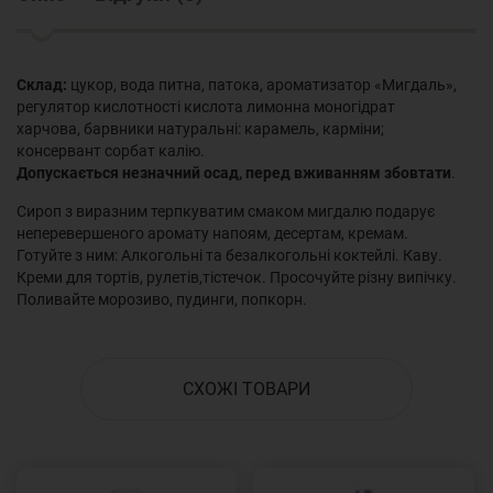
Склад:
цукор, вода питна, патока, ароматизатор «Мигдаль»,
регулятор кислотності кислота лимонна моногідрат
харчова, барвники натуральні: карамель, карміни;
консервант сорбат калію.
Допускається незначний осад, перед вживанням збовтати
.
Сироп з виразним терпкуватим смаком мигдалю подарує
неперевершеного аромату напоям, десертам, кремам.
Готуйте з ним: Алкогольні та безалкогольні коктейлі. Каву.
Креми для тортів, рулетів,тістечок. Просочуйте різну випічку.
Поливайте морозиво, пудинги, попкорн.
СХОЖІ ТОВАРИ