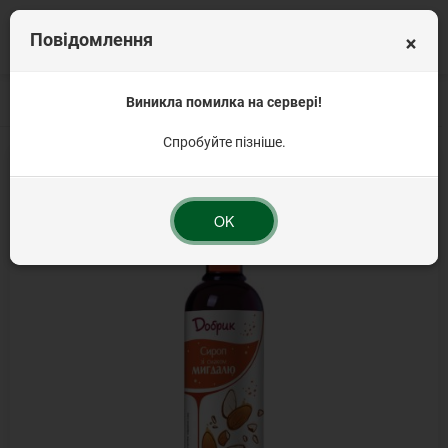
×
Повідомлення
Головна
Для напоїв
Виникла помилка на сервері!
Сиропи для кави та коктейлів
Сироп зі смаком ми
Спробуйте пізніше.
OK