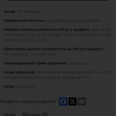
Бренд:
ТМ «Добрик».
Пакувальний матеріал:
скло пляшка, корок полімерний
Поживна (харчова) цінність на 100 g (г) продукту:
жири -0 г(g),
з них насичені - 0 г(g), вуглеводи - 63 г(g), з них цукри — 53 г(g),
білки — 0 г(g), сіль - 0 г(g).
Енергетична цінність (калорійність) на 100 g (г) продукту:
1071 кДж (kJ) / 252 ккал (kcal)
Рекомендований термін зберігання:
18 місяців.
Умови зберігання:
зберігати при температурі від 0°С до +22°С
та відносній вологості повітря не більше ніж 75 %.
Об'єм:
700 мл(ml).
Facebook
X
Email
Поширити у соціальних мережах:
Опис
Відгуки
(
0
)