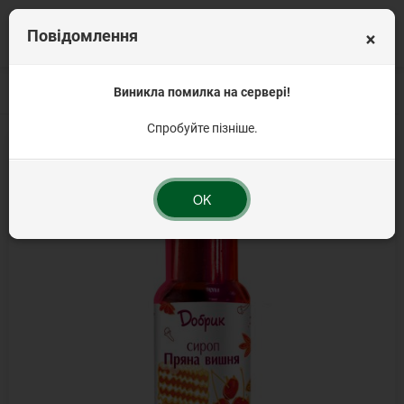
×
Повідомлення
Головна
Для напоїв
Виникла помилка на сервері!
Сиропи для кави та коктейлів
Сироп Пряна вишня
Спробуйте пізніше.
-15%
OK