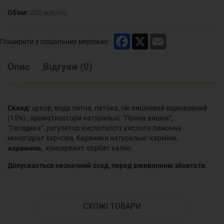
Об'єм:
200 мл(ml).
Facebook
X
Email
Поширити у соціальних мережах:
Опис
Відгуки
(
0
)
Склад:
цукор, вода питна, патока, сік вишневий відновлений
(15%) , ароматизатори натуральні: “Пряна вишня”,
“Гвоздика”, регулятор кислотності: кислота лимонна
моногідрат харчова, барвники натуральні: карміни,
карамель
, консервант: сорбат калію.
Допускається незначний осад, перед вживанням збовтати.
СХОЖІ ТОВАРИ