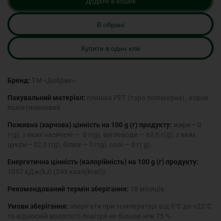
Додати в кошик
В обрані
Купити в один клік
Бренд:
ТМ «Добрик».
Пакувальний матеріал:
пляшка PET (тара полімерна) , корок
поліетиленовий
Поживна (харчова) цінність на 100 g (г) продукту:
жири— 0
г(g), з яких насичені — 0 г(g), вуглеводи — 62,0 г(g), з яких
цукри— 52,0 г(g), білки — 0 г(g), солі — 0 г( g).
Енергетична цінність (калорійність) на 100 g (г) продукту:
1057 кДж(kJ) (243 ккал(kcal)).
Рекомендований термін зберігання:
18 місяців.
Умови зберігання:
зберігати при температурі від 0°С до +22°С
та відносній вологості повітря не більше ніж 75 %.