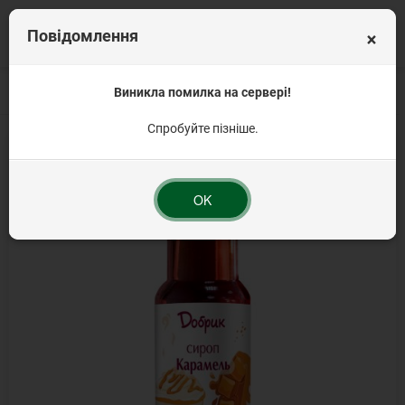
×
Повідомлення
Головна
Для напоїв
Виникла помилка на сервері!
Сиропи для кави та коктейлів
Сироп Карамель 20
Спробуйте пізніше.
OK