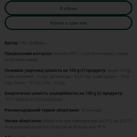
В обрані
Купити в один клік
Бренд:
ТМ «Добрик».
Пакувальний матеріал:
пляшка PET (тара полімерна), корок
поліетиленовий
Поживна (харчова) цінність на 100 g (г) продукту:
жири -0 г(g),
з них насичені - 0 г(g), вуглеводи - 63,0 г(g), з них цукри — 53,0
г(g), білки — 0 г(g), сіль - 0 г(g).
Енергетична цінність (калорійність) на 100 g (г) продукту:
1071 кДж(kJ)/252 ккал(kcal).
Рекомендований термін зберігання:
18 місяців.
Умови зберігання:
зберігати при температурі від 0°С до +22°С
та відносній вологості повітря не більше ніж 75 %.