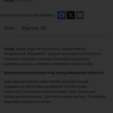
Об'єм:
200 мл(ml).
Facebook
X
Email
Поширити у соціальних мережах:
Опис
Відгуки
(
0
)
Склад:
цукор, вода питна, патока, ароматизатор
натуральний “Карамель”, регулятор кислотності кислота
лимонна моногідрат харчова, барвники натуральні:
карамель, аннато, карміни, консервант сорбат калію.
Допускається незначний осад, перед вживанням збовтати.
Цей сироп доповнить смак напоїв, десертів і кремів
карамельно-вершковим ароматом. Готуйте з ним:
Алкогольні та безалкогольні коктейлі. Каву. Креми для
тортів, рулетів,тістечок. Просочуйте різну випічку. Поливайте
морозиво, пудинги, попкорн.