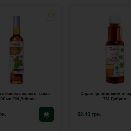
і смаком лісового горіха
Сироп Ірландський ліке
700мл ТМ Добрик
ТМ Добрик
рн.
52.43 грн.