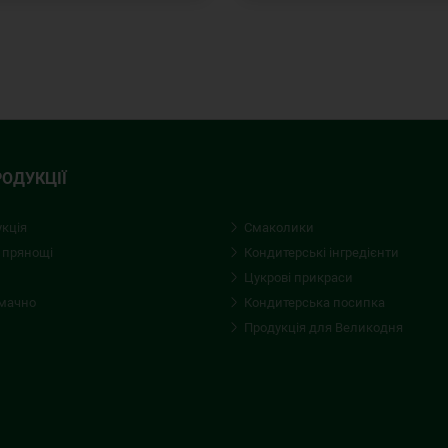
РОДУКЦІЇ
укція
Смаколики
 прянощі
Кондитерські iнгредієнти
Цукрові прикраси
смачно
Кондитерська посипка
Продукція для Великодня