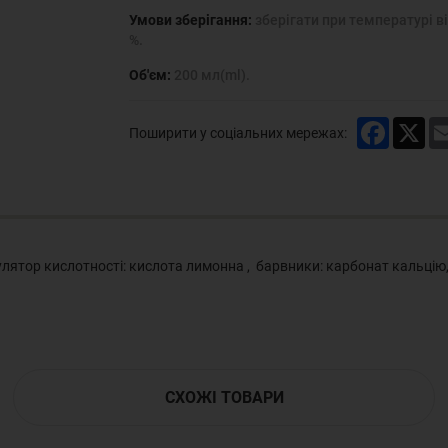
Умови зберігання:
зберігати при температурі ві
%.
Об'єм:
200 мл(ml).
Faceboo
X
Поширити у соціальних мережах:
улятор кислотності: кислота лимонна , барвники: карбонат кальцію,
СХОЖІ ТОВАРИ