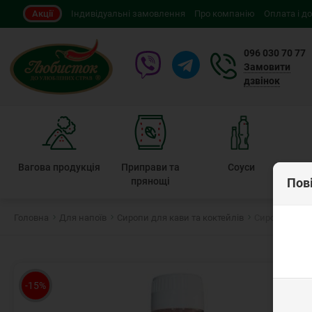
Акції
Індивідуальні замовлення
Про компанію
Оплата і д
096 030 70 77
Замовити
дзвінок
Вагова продукція
Приправи та
Соуси
Пов
прянощі
Головна
Для напоїв
Сиропи для кави та коктейлів
Сироп Бабл Г
-15%