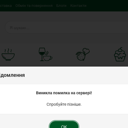
оставка
Обмін та повернення
Блоги
Контакти
Швидко та
Для напоїв
Смаколики
Кондитерс
ідомлення
смачно
iнгредієн
ам 200 мл ТМ Добрик
Виникла помилка на сервері!
Спробуйте пізніше.
Сироп Бабл Гам 
Рейтинг:
OK