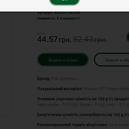
Артикул:
4820241583508
Наявність:
Є в наявності
44.57
52.43
грн.
грн.
Додати в кошик
Додати в об
Бренд:
ТМ «Добрик».
Пакувальний матеріал:
пляшка PET (тара полім
Поживна (харчова) цінність на 100 g (г) продук
яких цукри— 52,0 г(g), білки — 0 г(g), солі — 0 г( g
Енергетична цінність (калорійність) на 100 g (г
Рекомендований термін зберігання:
18 місяців