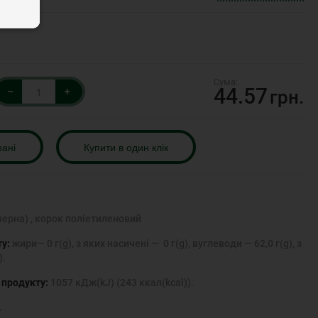
44.57
–
+
грн.
рані
Купити в один клік
ерна) , корок поліетиленовий
ту:
жири— 0 г(g), з яких насичені — 0 г(g), вуглеводи — 62,0 г(g), з
).
) продукту:
1057 кДж(kJ) (243 ккал(kcal)).
.