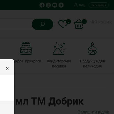
Вхід
Реєстрація
Мій кошик
0
ькі
Цукрові прикраси
Кондитерська
Продукція для
×
ти
посипка
Великодня
200 мл ТМ Добрик
Залишити відгук