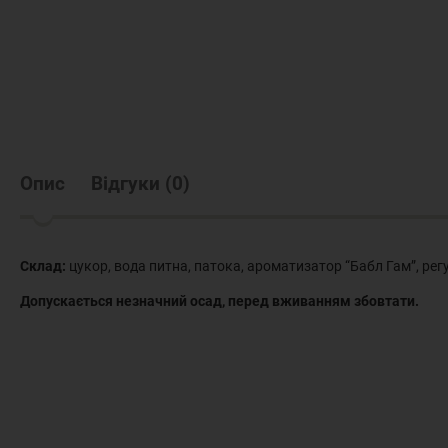
Опис
Відгуки
(
0
)
Склад:
цукор, вода питна, патока, ароматизатор “Бабл Гам”, рег
Допускається незначний осад, перед вживанням збовтати.