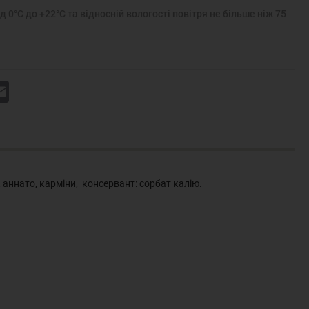
д 0°С до +22°С та відносній вологості повітря не більше ніж 75
k
Email
 аннато, карміни, консервант: сорбат калію.