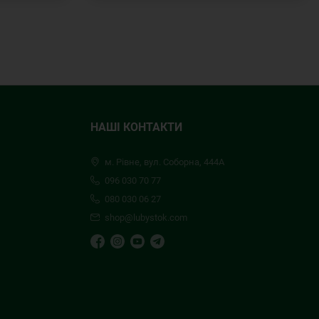
НАШІ КОНТАКТИ
м. Рівне, вул. Соборна, 444А
096 030 70 77
080 030 06 27
shop@lubystok.com