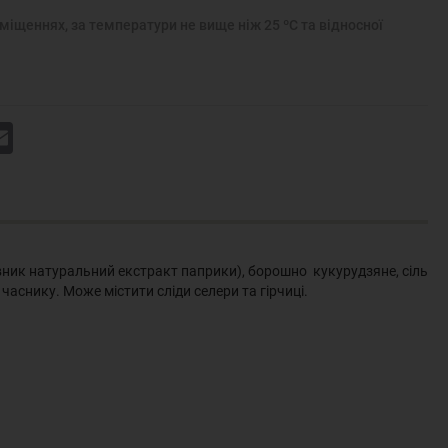
иміщеннях, за температури не вище ніж 25 ºС та відносної
k
Email
рвник натуральний екстракт паприки), борошно кукурудзяне, сіль
часнику. Може містити сліди селери та гірчиці.