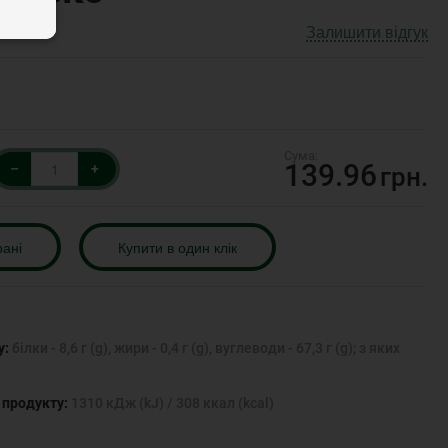
Залишити відгук
139.96
–
+
грн.
рані
Купити в один клік
у:
білки - 8,6 г (g), жири - 0,4 г (g), вуглеводи - 67,3 г (g); з яких
) продукту:
1310 кДж (kJ) / 308 ккал (kcal)