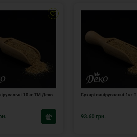
нірувальні 10кг ТМ Деко
Сухарі панірувальні 1кг 
рн.
93.60 грн.