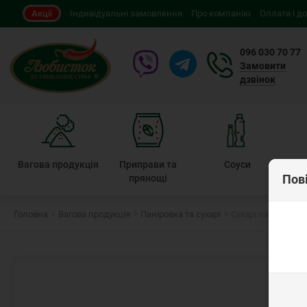
Акції
Індивідуальні замовлення
Про компанію
Оплата і д
096 030 70 77
Замовити
дзвінок
Вагова продукція
Приправи та
Соуси
Пов
прянощі
Головна
Вагова продукція
Паніровка та сухарі
Сухарі панірувальн