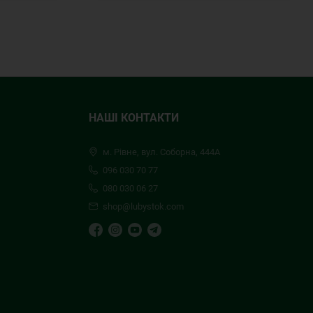
НАШІ КОНТАКТИ
м. Рівне, вул. Соборна, 444А
096 030 70 77
080 030 06 27
shop@lubystok.com