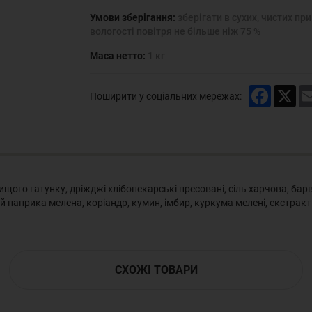
Умови зберігання:
зберігати в сухих, чистих пр
вологості повітря не більше ніж 75 %
Маса нетто:
1 кг
Faceboo
X
Поширити у соціальних мережах:
ищого гатунку, дріжджі хлібопекарські пресовані, сіль харчова, ба
паприка мелена, коріандр, кумин, імбир, куркума мелені, екстракт 
СХОЖІ ТОВАРИ