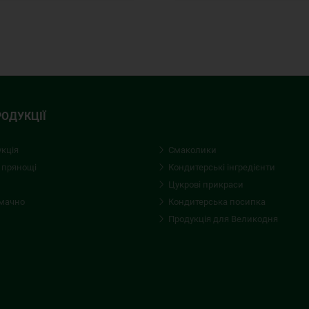
РОДУКЦІЇ
укція
Смаколики
 прянощі
Кондитерські iнгредієнти
Цукрові прикраси
смачно
Кондитерська посипка
Продукція для Великодня