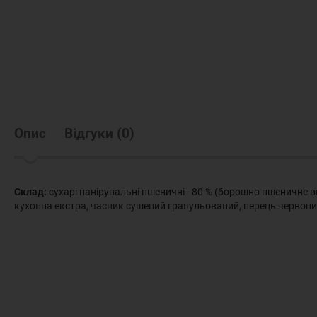
Опис
Відгуки
(
0
)
Склад:
сухарі панірувальні пшеничні - 80 % (борошно пшеничне в
кухонна екстра, часник сушений гранульований, перець червоний 