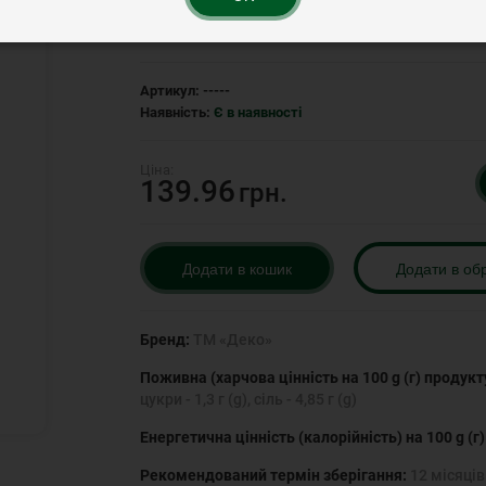
Рейтинг:
Артикул:
-----
Наявність:
Є в наявності
139.96
грн.
Додати в кошик
Додати в об
Бренд:
ТМ «Деко»
Поживна (харчова цінність на 100 g (г) продукт
цукри - 1,3 г (g), сіль - 4,85 г (g)
Енергетична цінність (калорійність) на 100 g (г
Рекомендований термін зберігання:
12 місяців