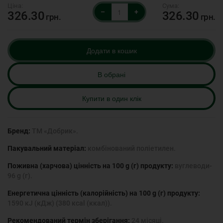
–
+
326.30
326.30
грн.
грн.
Додати в кошик
В обрані
Купити в один клік
Бренд:
ТМ «Добрик».
Пакувальний матеріал:
комбінований поліетилен.
Поживна (харчова) цінність на 100 g (г) продукту:
вуглеводи-
96 g (г).
Енергетична цінність (калорійність) на 100 g (г) продукту:
1590 кJ (кДж) (380 ксаl (ккал)).
Рекомендований термін зберігання:
24 місяці.