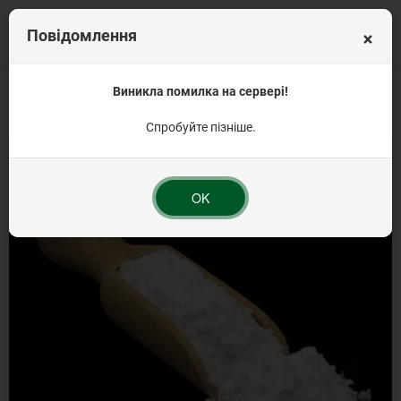
×
Повідомлення
Головна
Вагова продукція
Виникла помилка на сервері!
Кондитерські інгредієнти від 1 кг
Пудра цукр
Спробуйте пізніше.
OK