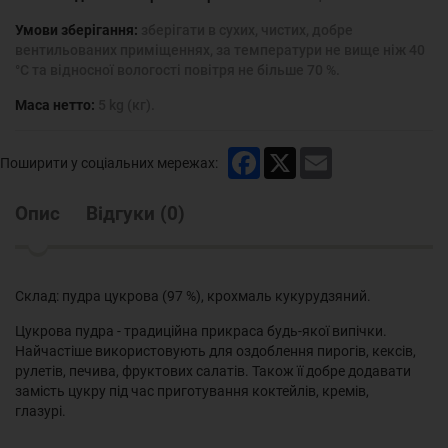
Умови зберігання:
зберігати в сухих, чистих, добре
вентильованих приміщеннях, за температури не вище ніж 40
°С та відносної вологості повітря не більше 70 %.
Маса нетто:
5 kg (кг).
Facebook
X
Email
Поширити у соціальних мережах:
Опис
Відгуки
(
0
)
Склад: пудра цукрова (97 %), крохмаль кукурудзяний.
Цукрова пудра - традиційна прикраса будь-якої випічки.
Найчастіше використовують для оздоблення пирогів, кексів,
рулетів, печива, фруктових салатів. Також її добре додавати
замість цукру під час приготування коктейлів, кремів,
глазурі.