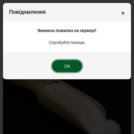
×
Повідомлення
Головна
Вагова продукція
Виникла помилка на сервері!
Крохмаль та сода
Желе з ароматом малини 
Спробуйте пізніше.
OK