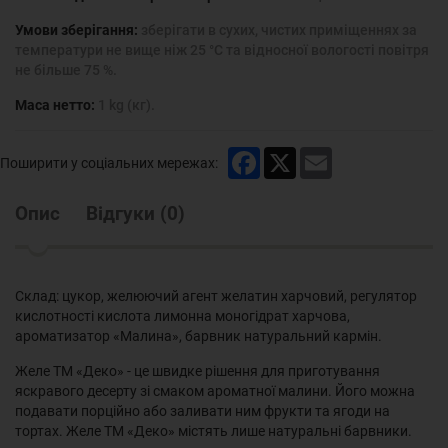
Умови зберігання:
зберігати в сухих, чистих приміщеннях за
температури не вище ніж 25 °С та відносної вологості повітря
не більше 75 %.
Маса нетто:
1 kg (кг).
Facebook
X
Email
Поширити у соціальних мережах:
Опис
Відгуки
(
0
)
Склад: цукор, желюючий агент желатин харчовий, регулятор
кислотності кислота лимонна моногідрат харчова,
ароматизатор «Малина», барвник натуральний кармін.
Желе ТМ «Деко» - це швидке рішення для приготування
яскравого десерту зі смаком ароматної малини. Його можна
подавати порційно або заливати ним фрукти та ягоди на
тортах. Желе ТМ «Деко» містять лише натуральні барвники.