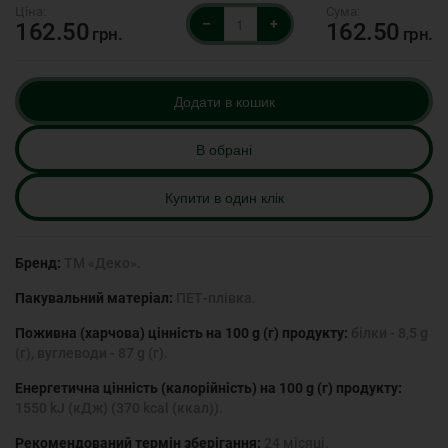
–
+
162.50
162.50
грн.
грн.
Додати в кошик
В обрані
Купити в один клік
Бренд:
ТМ «Деко».
Пакувальний матеріал:
ПЕТ-плівка.
Поживна (харчова) цінність на 100 g (г) продукту:
білки - 8,5 g
(г), вуглеводи - 87 g (г).
Енергетична цінність (калорійність) на 100 g (г) продукту:
1550 kJ (кДж) (370 kcal (ккал)).
Рекомендований термін зберігання:
24 місяці.