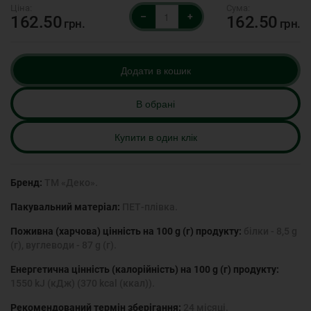
–
+
162.50
162.50
грн.
грн.
Додати в кошик
В обрані
Купити в один клік
Бренд:
ТМ «Деко».
Пакувальний матеріал:
ПЕТ-плівка.
Поживна (харчова) цінність на 100 g (г) продукту:
білки - 8,5 g
(г), вуглеводи - 87 g (г).
Енергетична цінність (калорійність) на 100 g (г) продукту:
1550 kJ (кДж) (370 kcal (ккал)).
Рекомендований термін зберігання:
24 місяці.