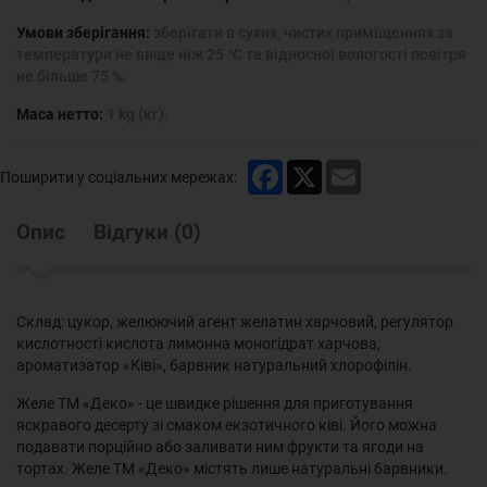
Умови зберігання:
зберігати в сухих, чистих приміщеннях за
температури не вище ніж 25 °С та відносної вологості повітря
не більше 75 %.
Маса нетто:
1 kg (кг).
Facebook
X
Email
Поширити у соціальних мережах:
Опис
Відгуки
(
0
)
Склад: цукор, желюючий агент желатин харчовий, регулятор
кислотності кислота лимонна моногідрат харчова,
ароматизатор «Ківі», барвник натуральний хлорофілін.
Желе ТМ «Деко» - це швидке рішення для приготування
яскравого десерту зі смаком екзотичного ківі. Його можна
подавати порційно або заливати ним фрукти та ягоди на
тортах. Желе ТМ «Деко» містять лише натуральні барвники.