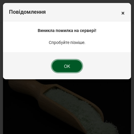
×
Повідомлення
Головна
Вагова продукція
Виникла помилка на сервері!
Крохмаль та сода
Желе з ароматом ківі Дек
Спробуйте пізніше.
OK