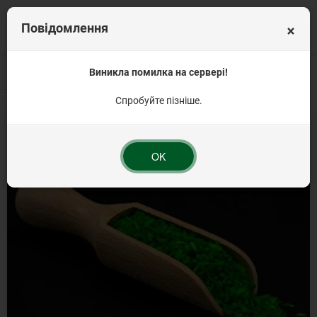
×
Повідомлення
Головна
Вагова продукція
Виникла помилка на сервері!
Крохмаль та сода
Кокосова стружка зелена 
Спробуйте пізніше.
OK