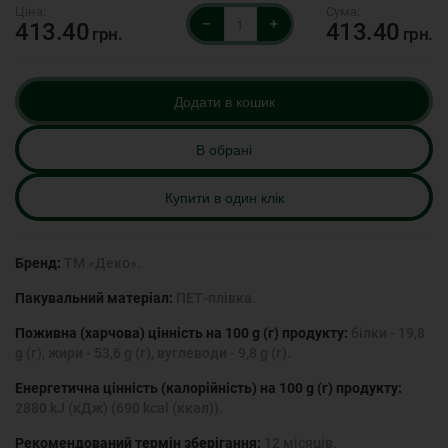
–
+
413.40
413.40
грн.
грн.
Додати в кошик
В обрані
Купити в один клік
Бренд:
ТМ «Деко».
Пакувальний матеріал:
ПЕТ-плівка.
Поживна (харчова) цінність на 100 g (г) продукту:
білки - 19,8
g (г), жири - 53,6 g (г), вуглеводи - 9,8 g (г).
Енергетична цінність (калорійність) на 100 g (г) продукту:
2880 kJ (кДж) (690 kcal (ккал)).
Рекомендований термін зберігання:
12 місяців.