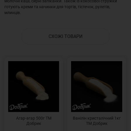
молочні каші, сирні запіканки. Також із кокосової стружки
готують креми та начинки для тортів, тістечок, рулетів,
млинців.
СХОЖІ ТОВАРИ
Агар-агар 500г ТМ
Ванілін кристалічний 1кг
Добрик
ТМ Добрик