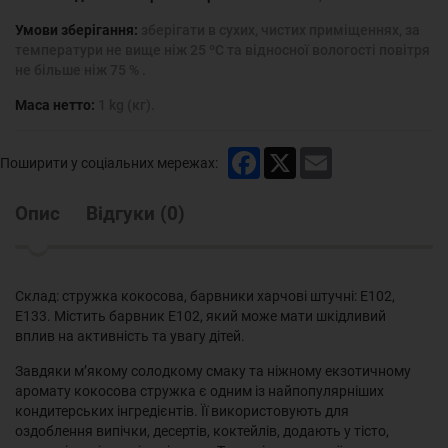
Умови зберігання:
зберігати в сухих, чистих приміщеннях, за
температури не вище ніж 25 ºС та відносної вологості повітря
не більше ніж 75 % .
Маса нетто:
1 kg (кг).
Facebook
X
Email
Поширити у соціальних мережах:
Опис
Відгуки
(
0
)
Склад: стружка кокосова, барвники харчові штучні: Е102,
Е133. Містить барвник Е102, який може мати шкідливий
вплив на активність та увагу дітей.
Завдяки м’якому солодкому смаку та ніжному екзотичному
аромату кокосова стружка є одним із найпопулярніших
кондитерських інгредієнтів. Її використовують для
оздоблення випічки, десертів, коктейлів, додають у тісто,