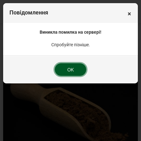
×
Повідомлення
Головна
Вагова продукція
Виникла помилка на сервері!
Кондитерські інгредієнти від 1 кг
Какао-поро
Спробуйте пізніше.
OK