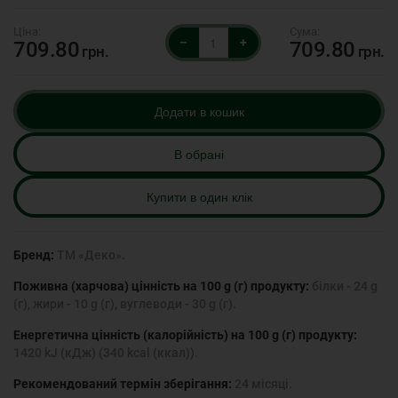
–
+
709.80
709.80
грн.
грн.
Додати в кошик
В обрані
Купити в один клік
Бренд:
ТМ «Деко».
Поживна (харчова) цінність на 100 g (г) продукту:
білки - 24 g
(г), жири - 10 g (г), вуглеводи - 30 g (г).
Енергетична цінність (калорійність) на 100 g (г) продукту:
1420 kJ (кДж) (340 kcal (ккал)).
Рекомендований термін зберігання:
24 місяці.