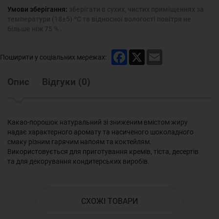
Умови зберігання:
зберігати в сухих, чистих приміщеннях за
температури (18±5) ºС та відносної вологості повітря не
більше ніж 75 % .
Facebook
X
Email
Поширити у соціальних мережах:
Опис
Відгуки
(
0
)
Какао-порошок натуральний зі зниженим вмістом жиру
надає характерного аромату та насиченого шоколадного
смаку різним гарячим напоям та коктейлям.
Використовується для приготування кремів, тіста, десертів
та для декорування кондитерських виробів.
СХОЖІ ТОВАРИ