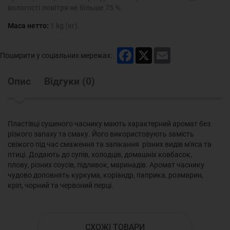
вологості повітря не більше 75 %.
Маса нетто:
1 kg (кг).
Facebook
X
Email
Поширити у соціальних мережах:
Опис
Відгуки
(
0
)
Пластівці сушеного часнику мають характерний аромат без
різкого запаху та смаку. Його використовують замість
свіжого під час смаження та запікання різних видів м'яса та
птиці. Додають до супів, холодців, домашніх ковбасок,
плову, різних соусів, підливок, маринадів. Аромат часнику
чудово доповнять куркума, коріандр, паприка, розмарин,
кріп, чорний та червоний перці.
СХОЖІ ТОВАРИ