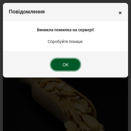
×
Повідомлення
Головна
Вагова продукція
Виникла помилка на сервері!
Прянощі та спеції
Часник сушений пластівц
Спробуйте пізніше.
OK