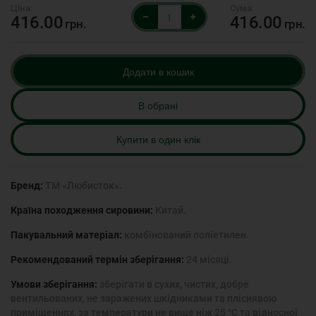
–
+
416.00
416.00
грн.
грн.
Додати в кошик
В обрані
Купити в один клік
Бренд:
ТМ «Любисток».
Країна походження сировини:
Китай.
Пакувальний матеріал:
комбінований поліетилен.
Рекомендований термін зберігання:
24 місяці.
Умови зберігання:
зберігати в сухих, чистих, добре
вентильованих, не заражених шкідниками та пліснявою
приміщеннях, за температури не вище ніж 25 °С та відносної