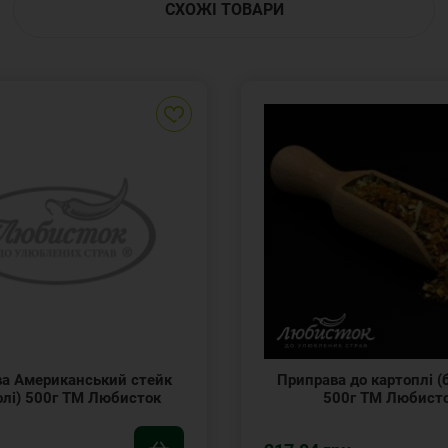
СХОЖІ ТОВАРИ
а Американський стейк
Приправа до картоплі (б
олі) 500г ТМ Любисток
500г ТМ Любист