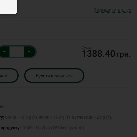
Залишити відгук
1388.40
–
+
грн.
рані
Купити в один клік
ен.
ту:
білки - 16,0 g (г), жири - 11,0 g (г), вуглеводи - 29 g (г).
) продукту:
1045 kJ (кДж) (250 kcal (ккал)).