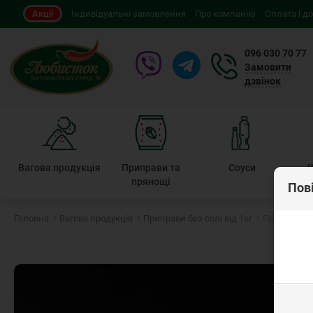
Акції
Індивідуальні замовлення
Про компанію
Оплата і д
096 030 70 77
Замовити
дзвінок
Вагова продукція
Приправи та
Соуси
прянощі
Пов
Головна
Вагова продукція
Приправи без солі від 1кг
Приправа д