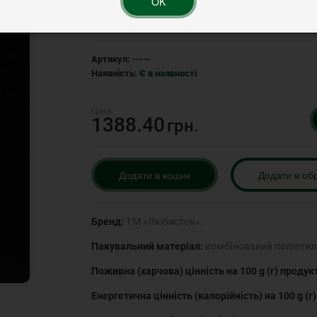
OK
Рейтинг:
Артикул:
-----
Наявність:
Є в наявності
1388.40
грн.
Додати в кошик
Додати в об
Бренд:
ТМ «Любисток».
Пакувальний матеріал:
комбінований поліетил
Поживна (харчова) цінність на 100 g (г) продук
Енергетична цінність (калорійність) на 100 g (г