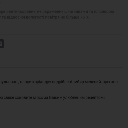
.
добре вентильованих, не заражених шкідниками та пліснявою
та відносної вологості повітря не більше 75 %.
k
Email
нульовані, плоди коріандру подрібнені, імбир мелений, орегано
ею свіже соковите м’ясо за Вашим улюбленим рецептом і