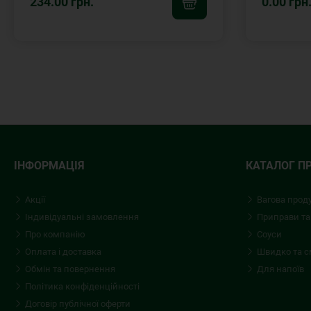
234.00 грн.
0.00 грн
ІНФОРМАЦІЯ
КАТАЛОГ П
Акції
Вагова прод
Індивідуальні замовлення
Приправи та
Про компанію
Соуси
Оплата і доставка
Швидко та 
Обмін та повернення
Для напоїв
Політика конфіденційності
Договір публічної оферти