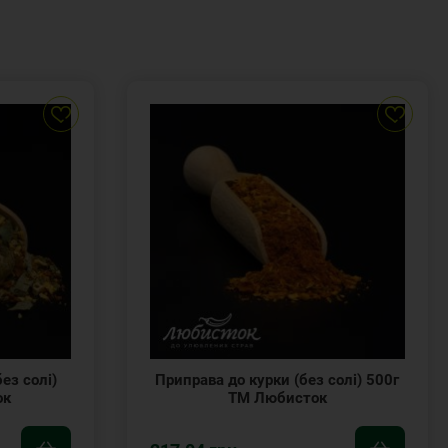
ез солі)
Приправа до курки (без солі) 500г
ок
ТМ Любисток