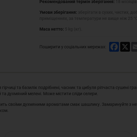
Рекомендований термін зберігання:
18 місяців
Умови зберігання:
зберігати в сухих, чистих, 
приміщеннях, за температури не вище ніж 25 °С 
Маса нетто:
5 kg (кг).
Faceboo
X
Поширити у соціальних мережах:
ірчиці та базилік подрібнені, часник та цибуля ріпчаста сушені гра
й та духмяний мелені. Може містити сліди селери.
овнить своїми духмяними ароматами смак шашлику. Замаринуйте з н
ком.