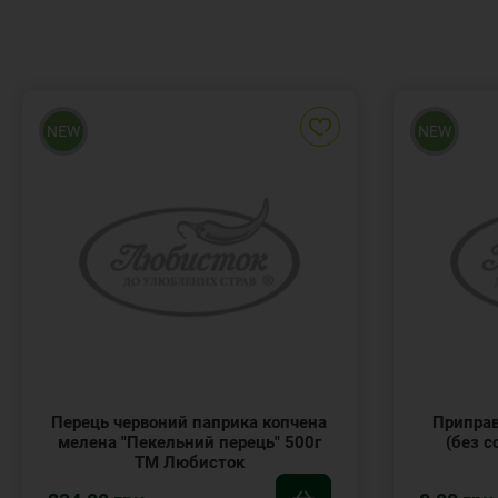
NEW
NEW
Перець червоний паприка копчена
Приправ
мелена "Пекельний перець" 500г
(без с
ТМ Любисток