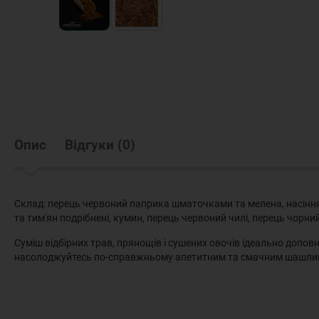
Опис
Відгуки
(
0
)
Склад: перець червоний паприка шматочками та мелена, насіння г
та тим'ян подрібнені, кумин, перець червоний чилі, перець чорни
Суміш відбірних трав, прянощів і сушених овочів ідеально доп
насолоджуйтесь по-справжньому апетитним та смачним шашли