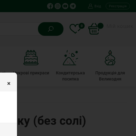
Вхід
Реєстрація
Мій кошик
0
ькі
Цукрові прикраси
Кондитерська
Продукція для
ти
посипка
Великодня
×
лику (без солі)