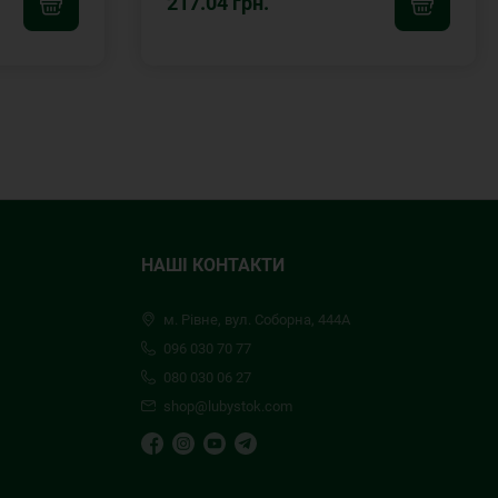
217.04 грн.
НАШІ КОНТАКТИ
м. Рівне, вул. Соборна, 444А
096 030 70 77
080 030 06 27
shop@lubystok.com