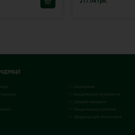
.
217.04 грн.
РОДУКЦІЇ
укція
Смаколики
 прянощі
Кондитерські iнгредієнти
Цукрові прикраси
смачно
Кондитерська посипка
Продукція для Великодня