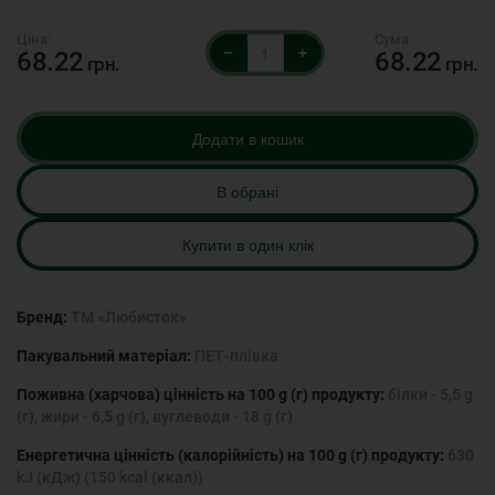
–
+
68.22
68.22
грн.
грн.
Додати в кошик
В обрані
Купити в один клік
Бренд:
ТМ «Любисток»
Пакувальний матеріал:
ПЕТ-плівка
Поживна (харчова) цінність на 100 g (г) продукту:
білки - 5,5 g
(г), жири - 6,5 g (г), вуглеводи - 18 g (г)
Енергетична цінність (калорійність) на 100 g (г) продукту:
630
kJ (кДж) (150 kcal (ккал))