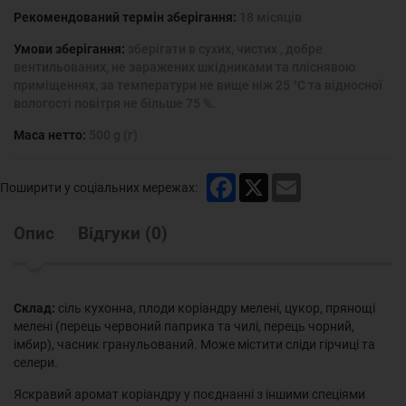
Рекомендований термін зберігання:
18 місяців
Умови зберігання:
зберігати в сухих, чистих , добре
вентильованих, не заражених шкідниками та пліснявою
приміщеннях, за температури не вище ніж 25 °С та відносної
вологості повітря не більше 75 %.
Маса нетто:
500 g (г)
Facebook
X
Email
Поширити у соціальних мережах:
Опис
Відгуки
(
0
)
Склад:
сіль кухонна, плоди коріандру мелені, цукор, прянощі
мелені (перець червоний паприка та чилі, перець чорний,
імбир), часник гранульований. Може містити сліди гірчиці та
селери.
Яскравий аромат коріандру у поєднанні з іншими спеціями