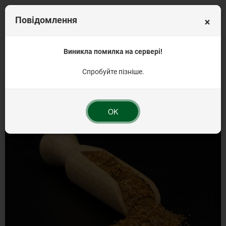
×
Повідомлення
Головна
Вагова продукція
Виникла помилка на сервері!
Приправи класичні (базові)
Приправа до мо
Спробуйте пізніше.
OK