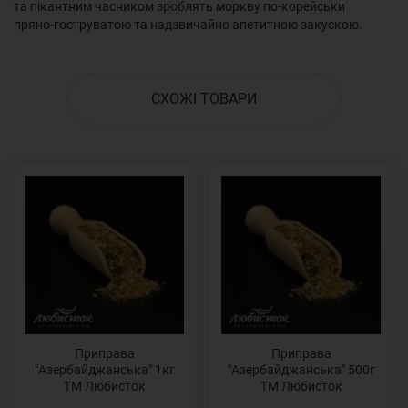
та пікантним часником зроблять моркву по-корейськи
пряно-гоструватою та надзвичайно апетитною закускою.
СХОЖІ ТОВАРИ
Приправа
Приправа
"Азербайджанська" 1кг
"Азербайджанська" 500г
ТМ Любисток
ТМ Любисток