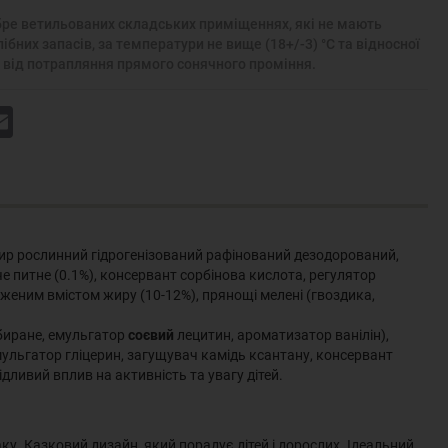
добре ветильованих складських приміщеннях, які не мають
бних запасів, за температури не вище (18+/-3) °С та відносної
ти від потрапляння прямого сонячного проміння.
k
Email
жир рослинний гідрогенізований рафінований дезодорований,
е питне (0.1%), консервант сорбінова кислота, регулятор
женим вмістом жиру (10-12%), прянощі мелені (гвоздика,
биране, емульгатор
соєвий
лецитин, ароматизатор ванілін),
ульгатор гліцерин, загущувач камідь ксантану, консервант
дливий вплив на активність та увагу дітей.
. Казковий дизайн, який порадує дітей і дорослих. Ідеальний