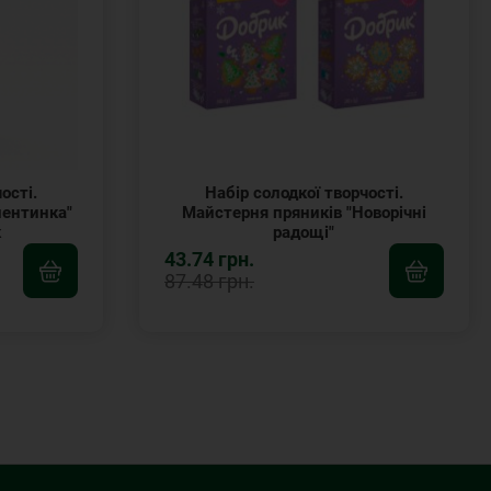
ості.
Набір солодкої творчості.
лентинка"
Майстерня пряників "Новорічні
к
радощі"
43.74 грн.
87.48 грн.