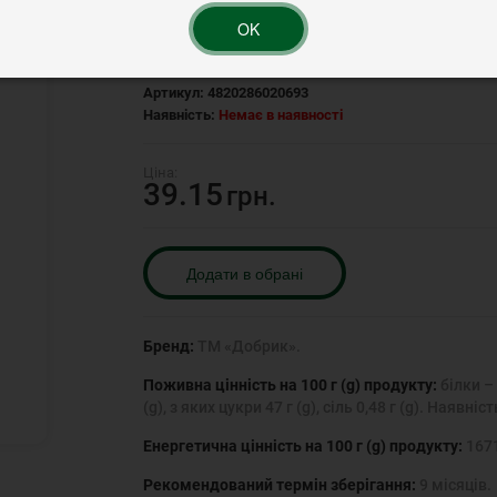
OK
Рейтинг:
Артикул:
4820286020693
Наявність:
Немає в наявності
39.15
грн.
Додати в обрані
Бренд:
ТМ «Добрик».
Поживна цінність на 100 г (g) продукту:
білки – 
(g), з яких цукри 47 г (g), сіль 0,48 г (g). Ная
Енергетична цінність на 100 г (g) продукту:
1671
Рекомендований термін зберігання:
9 місяців.