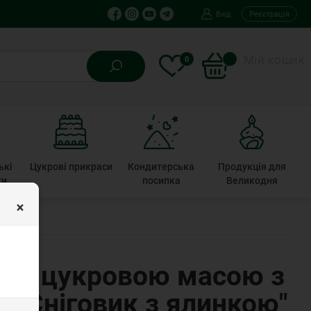
Вхід
Реєстрація
Мій кошик
0
ькі
Цукрові прикраси
Кондитерська
Продукція для
ти
посипка
Великодня
×
ний цукровою масою з
 "Сніговик з ялинкою"