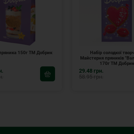
 пряника 150г ТМ Добрик
Набір солодкої творч
Майстерня пряників "Ва
170г ТМ Добри
н.
29.48 грн.
н.
58.95 грн.