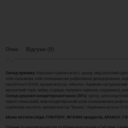
Опис
Відгуки
(
0
)
Склад пряника:
борошно пшеничне в/с, цукор, мед штучний (цук
олія пальмова, олія соняшникова рафінована дезодорована, вода
кислотності Е330, ароматизатор «Масло», барвник натуральний
мускатний горіх, імбир, кориця, паприка червона, кардамон), р
Склад цукрової кондитерської маси (30%)
: цукор, шоколад біли
сироп глюкозний, жир кондитерський (олія соняшникова рафінов
сорбінова кислота, ароматизатор "Ваніль", барвники штучні: Е10
Може містити сліди: ГЛЮТЕНУ, ЯЄЧНИХ продуктів, АРАХІСУ, ГО
Пряник із цукровою масою та білим шоколадом «Сніговик з ялин