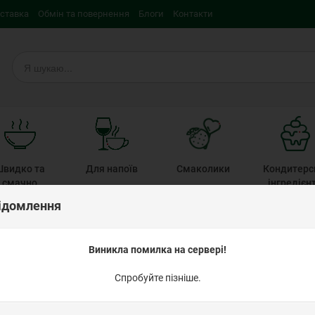
оставка
Обмін та повернення
Блоги
Контакти
Швидко та
Для напоїв
Смаколики
Кондитерс
смачно
iнгредієн
ідомлення
вою масою з білим шоколадом "Сніговик з ялинкою"
Виникла помилка на сервері!
Пряник оздобле
Спробуйте пізніше.
білим шоколадом