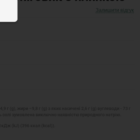
Залишити відгук
4,9 г (g), жири –9,8 г (g) з яких насичені 2,6 г (g) вуглеводи - 73 г
вність солі зумовлена виключно наявністю природного натрію.
кДж (kJ) (396 ккал (kcal)).