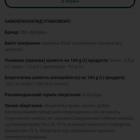
В обрані
ЗАМОВЛЕННЯ ВІД УПАКОВКИ!!!
Бренд:
ТМ «Добрик».
Вміст пакування:
пряники 25шт на шпажках (можна без
шпажок)
Поживна (харчова) цінність на 100 g (г) продукту:
білки - 0,5 g
(г), жири - 1,3 g (г), вуглеводи - 92 g (г).
Енергетична цінність (калорійність) на 100 g (г) продукту:
1621 kJ (кДж) (382 kcal (ккал)).
Рекомендований термін зберігання:
6 місяців.
Умови зберігання:
зберігати у сухих, чистих, добре
вентильованих складських приміщеннях, які не мають
стороннього запаху, не заражені шкідниками хлібних запасів,
за температури (18+/-3) °С та відносної вологості повітря не
більше ніж 75 %. Оберігати від потрапляння прямого
сонячного проміння.