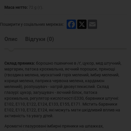
Маса нетто:
72 g (г).
Facebook
X
Email
Поширити у соціальних мережах:
Опис
Відгуки
(
0
)
Склад пряника:
борошно пшеничне в /ґ, цукор, мед штучний,
маргарин, патока крохмальна, яєчний порошок, прянощі
(гвоздика мелена, мускатний горіх мелений, імбир мелений,
кориця мелена, паприка червона мелена, кардамон
мелений), розпушувач - натрій двовуглекислий. Склад
глазурі: цукор, загущувач - яєчний білок, патока
крохмальна, регулятор кислотності Е330, барвники штучні:
Е102, Е110, Е122, Е124, Е133, Е155, Е171. Містить барвники
Е102, Е110, Е122, Е124, які можуть мати шкідливий вплив на
активність та увагу дітей.
Ароматні глазуровані імбирні пряники на шпажках,