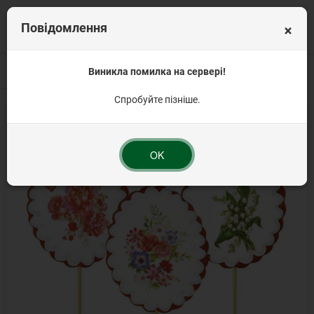
×
Повідомлення
Головна
Цукрові прикраси
Виникла помилка на сервері!
Пряник глазурований
Пряник "Дитячий" Мік
Спробуйте пізніше.
OK