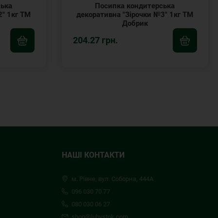
ська
Посипка кондитерська
2" 1кг ТМ
декоративна "Зірочки №3" 1кг ТМ
Добрик
204.27 грн.
НАШІ КОНТАКТИ
м. Рівне, вул. Соборна, 444А
096 030 70 77
080 030 06 27
shop@lubystok.com