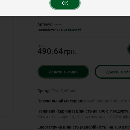
OK
Рейтинг:
Артикул:
-----
Наявність:
Є в наявності
490.64
грн.
Додати в кошик
Додати в об
Бренд:
ТМ «Добрик»
Пакувальний матеріал:
комбінований поліетил
Поживна (харчова) цінність на 100 g продукту
білки - 1 g, жири - 0,15 g, вуглеводи - 102,5 g; фіг
Енергетична цінність (калорійність) на 100 g п