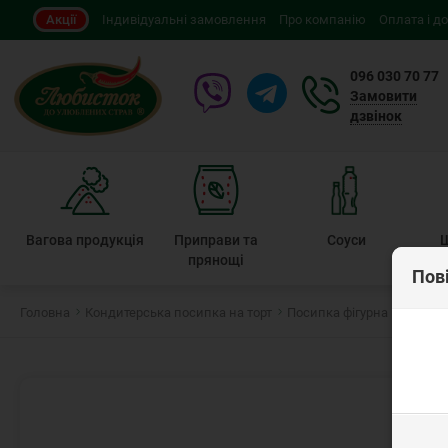
Акції
Індивідуальні замовлення
Про компанію
Оплата і д
096 030 70 77
Замовити
дзвінок
Вагова продукція
Приправи та
Соуси
прянощі
Пов
Головна
Кондитерська посипка на торт
Посипка фігурна
Посипк