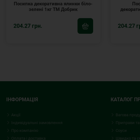
Посипка декоративна ялинки біло-
Пос
зелені 1кг ТМ Добрик
декорати
204.27 грн.
204.27 г
ІНФОРМАЦІЯ
КАТАЛОГ П
Акції
Вагова прод
Індивідуальні замовлення
Приправи та
Про компанію
Соуси
Оплата і доставка
Швидко та 