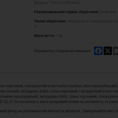
фігурна: 1697 kJ (406 kcal)
Рекомендований термін зберігання:
24 місяці
Умови зберігання:
зберігати за температури не 
%
Маса нетто:
1 kg
Faceboo
X
Поширити у соціальних мережах:
к харчовий, глазуруючий агент капол (шелак, віск карнаубський), б
н соєвий, загущувач Е466, тальк харчовий, глазуруючий агент капо
крохмаль кукурудзяний, загущувач Е466, тальк харчовий, глазуруючи
 Е122, Е124, які можуть мати шкідливий вплив на активність та увагу
ий декор на різноманітній випічці та десертах. Прикрашайте нею тор