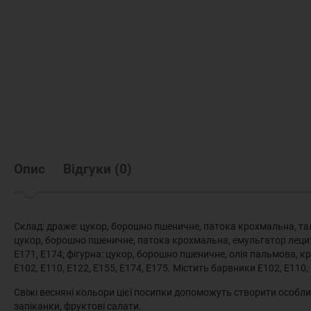
Опис
Відгуки
(
0
)
Склад: драже: цукор, борошно пшеничне, патока крохмальна, таль
цукор, борошно пшеничне, патока крохмальна, емульгатор лецити
Е171, Е174; фігурна: цукор, борошно пшеничне, олія пальмова, 
Е102, Е110, Е122, Е155, Е174, Е175. Містить барвники Е102, Е110,
Свіжі весняні кольори цієї посипки допоможуть створити особлив
запіканки, фруктові салати.