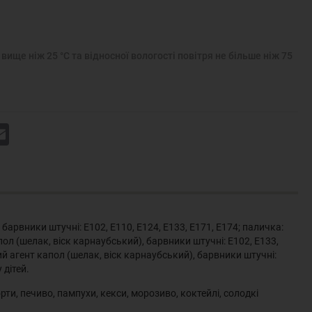
вище ніж 25 °С та відносної вологості повітря не більше ніж 75
k
Email
арвники штучні: Е102, Е110, Е124, Е133, Е171, Е174; паличка:
л (шелак, віск карнаубський), барвники штучні: Е102, Е133,
й агент капол (шелак, віск карнаубський), барвники штучні:
 дітей.
ти, печиво, пампухи, кекси, морозиво, коктейлі, солодкі