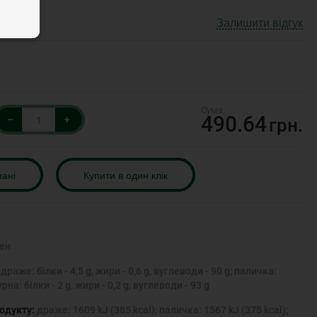
Залишити відгук
490.64
–
+
грн.
рані
Купити в один клік
ен
:
драже: білки - 4,5 g, жири - 0,6 g, вуглеводи - 90 g; паличка:
урна: білки - 2 g, жири - 0,2 g, вуглеводи - 93 g
родукту:
драже: 1609 kJ (385 kcal); паличка: 1567 kJ (375 kcal);