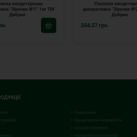
ипка кондитерська
Посипка кондитер
вна "Зірочки №1" 1кг ТМ
декоративна "Зірочки №
Добрик
Добрик
рн.
204.27 грн.
РОДУКЦІЇ
укція
Смаколики
 прянощі
Кондитерські iнгредієнти
Цукрові прикраси
смачно
Кондитерська посипка