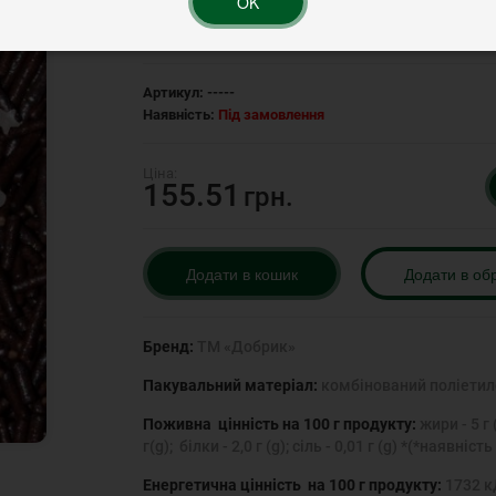
OK
Рейтинг:
Артикул:
-----
Наявність:
Під замовлення
155.51
грн.
Додати в кошик
Додати в об
Бренд:
ТМ «Добрик»
Пакувальний матеріал:
комбінований поліетил
Поживна цінність на 100 г продукту:
жири - 5 г 
г(g); білки - 2,0 г (g); сіль - 0,01 г (g) *(*ная
Енергетична цінність на 100 г продукту:
1732 кД