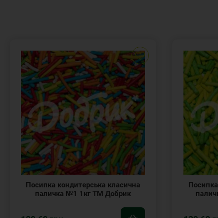
Посипка кондитерська класична
Посипка
паличка №1 1кг ТМ Добрик
палич