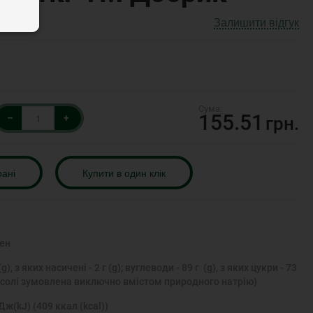
Залишити відгук
155.51
–
+
грн.
рані
Купити в один клік
ен
(g), з яких насичені - 2 г (g); вуглеводи - 89 г (g), з яких цукри - 73
вність солі зумовлена виключно вмістом природного натрію)
ж(kJ) (409 ккал (kcal))