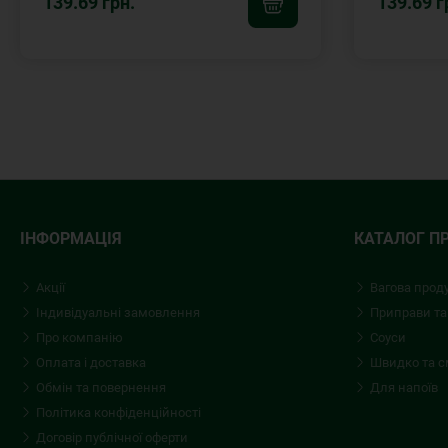
139.69 грн.
139.69 г
ІНФОРМАЦІЯ
КАТАЛОГ П
Акції
Вагова прод
Індивідуальні замовлення
Приправи та
Про компанію
Соуси
Оплата і доставка
Швидко та 
Обмін та повернення
Для напоїв
Політика конфіденційності
Договір публічної оферти