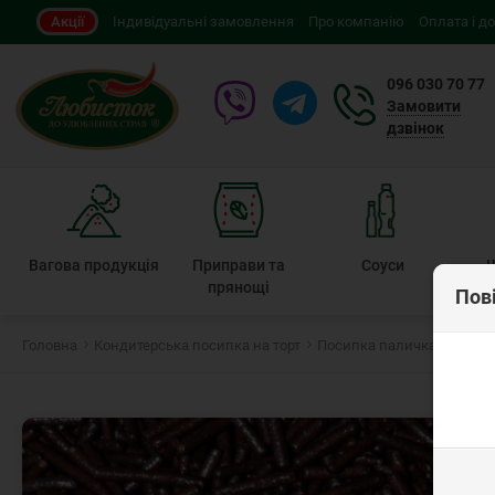
Акції
Індивідуальні замовлення
Про компанію
Оплата і д
096 030 70 77
Замовити
дзвінок
Вагова продукція
Приправи та
Соуси
прянощі
Пов
Головна
Кондитерська посипка на торт
Посипка паличка
Посип