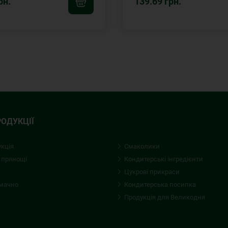
рн.
139.69 грн.
РОДУКЦІЇ
укція
Смаколики
 прянощі
Кондитерські iнгредієнти
Цукрові прикраси
смачно
Кондитерська посипка
Продукція для Великодня