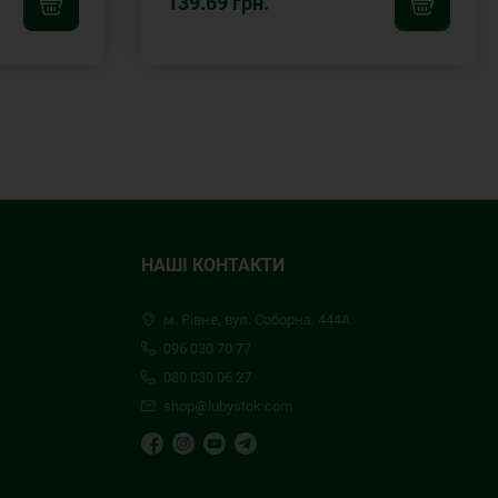
139.69 грн.
НАШІ КОНТАКТИ
м. Рівне, вул. Соборна, 444А
096 030 70 77
080 030 06 27
shop@lubystok.com