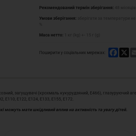
Рекомендований термін зберігання:
48 місяців
Умови зберігання:
зберігати за температури не 
%
Маса нетто:
1 кг (kg) +- 15 г (g)
Faceboo
X
Поширити у соціальних мережах:
юкозний, загущувачі (крохмаль кукурудзяний, Е466), глазуруючий аг
, Е110, Е122, Е124, Е133, Е155, Е172.
які можуть мати шкідливий вплив на активність та увагу дітей.