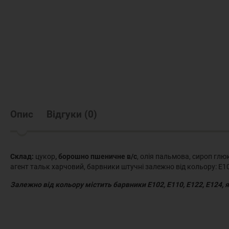
Опис
Відгуки
(
0
)
Склад:
цукор
, борошно пшеничне в/с
, олія пальмова, сироп гл
агент тальк харчовий, барвники штучні залежно від кольору: Е102
Залежно від кольору містить барвники Е102, Е110, Е122, Е124, 