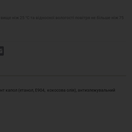
вище ніж 25 °С та відносної вологості повітря не більше ніж 75
k
Email
ент капол (етанол, Е904, кокосова олія), антизлежувальний