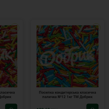
класична
Посипка кондитерська класична
Добрик
паличка №12 1кг ТМ Добрик