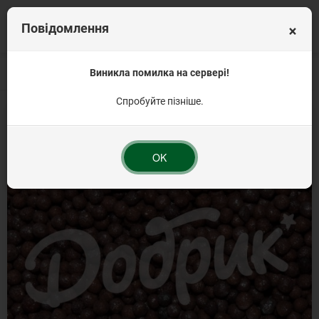
×
Повідомлення
Головна
Кондитерська посипка на торт
Виникла помилка на сервері!
Посипка кругла
Посипка конди
Спробуйте пізніше.
OK