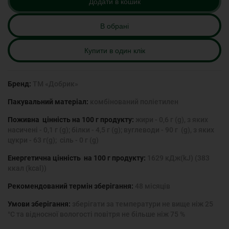
Додати в кошик
В обрані
Купити в один клік
Бренд:
ТМ «Добрик»
Пакувальний матеріал:
комбінований поліетилен
Поживна цінність на 100 г продукту:
жири - 0,6 г (g), з яких
насичені - 0,1 г (g); білки - 4,5 г (g); вуглеводи - 90 г (g), з яких
цукри - 63 г(g); сіль - 0 г (g)
Енергетична цінність на 100 г продукту:
1629 кДж(kJ) (383
ккал (kcal))
Рекомендований термін зберігання:
48 місяців
Умови зберігання:
зберігати за температури не вище ніж 25
°С та відносної вологості повітря не більше ніж 75 %