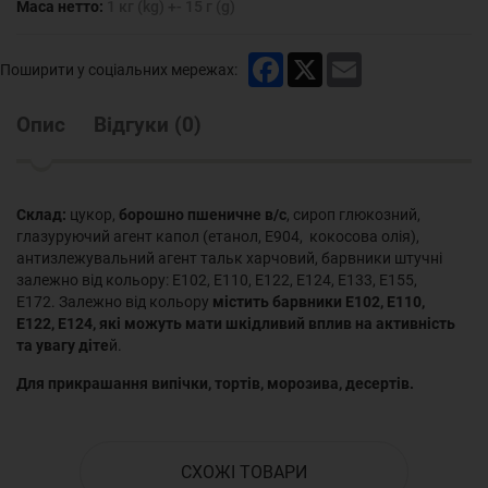
Маса нетто:
1 кг (kg) +- 15 г (g)
Facebook
X
Email
Поширити у соціальних мережах:
Опис
Відгуки
(
0
)
Склад:
цукор,
борошно пшеничне в/с
, сироп глюкозний,
глазуруючий агент капол (етанол, Е904, кокосова олія),
антизлежувальний агент тальк харчовий, барвники штучні
залежно від кольору: Е102, Е110, Е122, Е124, Е133, Е155,
Е172. Залежно від кольору
містить барвники Е102, Е110,
Е122, Е124, які можуть мати шкідливий вплив на активність
та увагу діте
й.
Для прикрашання випічки, тортів, морозива, десертів.
СХОЖІ ТОВАРИ