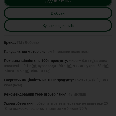
Додати в кошик
В обрані
Купити в один клік
Бренд:
ТМ «Добрик»
Пакувальний матеріал:
комбінований поліетилен
Поживна цінність на 100 г продукту:
жири — 0,6 г (g), з яких
насичені — 0,1 г (g); вуглеводи - 90 г (g), з яких цукри - 63 г(g);
білки - 4,5 г (g); сіль - 0 г (g)
Енергетична цінність на 100 г продукту:
1629 кДж (kJ) / 383
ккал (kcal)
Рекомендований термін зберігання:
48 місяців
Умови зберігання:
зберігати за температури не вище ніж 25
°С та відносної вологості повітря не більше 75 %