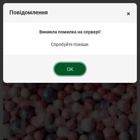
×
Повідомлення
Головна
Кондитерська посипка на торт
Виникла помилка на сервері!
Посипка кругла
Посипка конди
Спробуйте пізніше.
OK