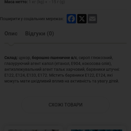
Маса нетто:
1 кг (kg) + - 15 г (g)
Facebook
X
Email
Поширити у соціальних мережах:
Опис
Відгуки
(
0
)
Склад:
цукор,
борошно пшеничне в/с
, сироп глюкозний,
глазуруючий агент капол (етанол, Е904, кокосова олія),
антизлежувальний агент тальк харчовий, барвники штучні:
Е122, Е124, Е133, Е172. Містить барвники Е122, Е124, які
можуть мати шкідливий вплив на активність та увагу дітей.
СХОЖІ ТОВАРИ