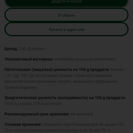
Додати в кошик
В обрані
Купити в один клік
Бренд:
ТМ «Добрик»
Упаковочный материал:
комбинированный полиэтилен
Питательная (пищевая) ценность на 100 g продукта:
белки —
1,0 г (g), 93 г (g) из которых сахара > соли обусловлена
исключительно наличием натрия, имеющего природное
происхождение)
Энергетическая ценность (калорийность) на 100 g продукта:
1605 kJ (кДж) 378 kcal (ккал)
Рекомендуемый срок хранения:
48 месяцев
Условия хранения:
сохранять при температуре не выше +25
°С и относительной влажности воздуха не более 75 %