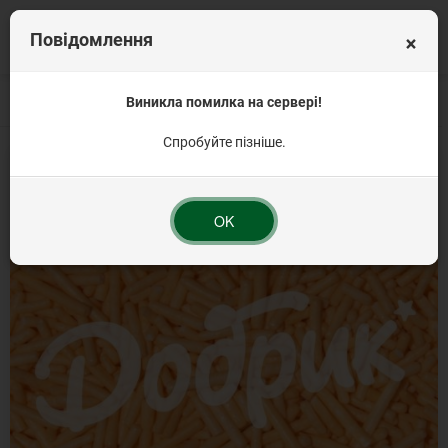
×
Повідомлення
Головна
Кондитерська посипка на торт
Виникла помилка на сервері!
Посипка паличка
Посипка кон
Спробуйте пізніше.
OK