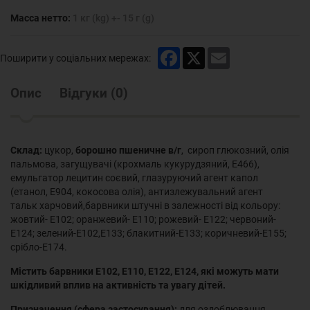
Масса нетто:
1 кг (kg) +- 15 г (g)
Facebook
X
Email
Поширити у соціальних мережах:
Опис
Відгуки
(
0
)
Склад:
цукор,
борошно пшеничне в/г
, сироп глюкозний, олія
пальмова, загущувачі (крохмаль кукурудзяний, Е466),
емульгатор лецитин соєвий, глазуруючий агент капол
(етанол, Е904, кокосова олія), антизлежувальний агент
тальк харчовий,барвники штучні в залежності від кольору:
жовтий- Е102; оранжевий- Е110; рожевий- Е122; червоний-
Е124; зелений-Е102,Е133; блакитний-Е133; коричневий-Е155;
срібло-Е174.
Містить барвники Е102, Е110, Е122, Е124, які можуть мати
шкідливий вплив на активність та увагу дітей.
Призначення (сфера застосування):
для оздоблювання