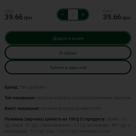
–
+
39.66
39.66
грн.
грн.
Додати в кошик
В обрані
Купити в один клік
Бренд:
ТМ «Добрик»
Тип пакування:
картона коробка з поліпропіленовим пакетом
Вміст пакування:
посипка фігурна (конфеті) 50г
Поживна (харчова) цінність на 100 g (г) продукту:
білки - 2 г
(g); жири - 5 г (g), з яких насичені - 2 г (g); вуглеводи - 89 г (g), з
яких цукри - 73 г (g); сіль – 0,01 г (g)*(*наявність солі