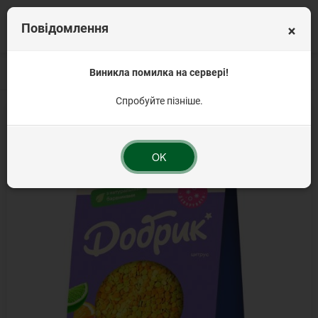
×
Повідомлення
Головна
Продукція для Великодня
Виникла помилка на сервері!
Посипка на паску
Посипка кондитер
Спробуйте пізніше.
OK