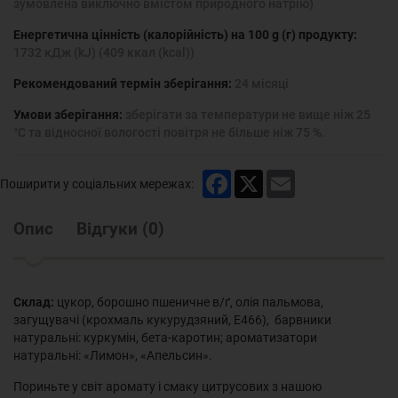
зумовлена виключно вмістом природного натрію)
Енергетична цінність (калорійність) на 100 g (г) продукту:
1732 кДж (kJ) (409 ккал (kcal))
Рекомендований термін зберігання:
24 місяці
Умови зберігання:
зберігати за температури не вище ніж 25
°С та відносної вологості повітря не більше ніж 75 %.
Facebook
X
Email
Поширити у соціальних мережах:
Опис
Відгуки
(
0
)
Склад:
цукор, борошно пшеничне в/ґ, олія пальмова,
загущувачі (крохмаль кукурудзяний, Е466), барвники
натуральні: куркумін, бета-каротин; ароматизатори
натуральні: «Лимон», «Апельсин».
Пориньте у світ аромату і смаку цитрусових з нашою