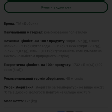
Купити в один клік
Бренд:
ТМ «Добрик»
Пакувальний матеріал:
комбінований поліетилен
Поживна цінність на 100 г продукту:
жири - 5 г (g), з яких
насичені - 2 г (g); вуглеводи - 89 г (g), з яких цукри - 73 г(g);
білки - 2,0 г (g); сіль - 0,01 г (g) *(*наявність солі зумовлена
виключно вмістом природного натрію)
Енергетична цінність на 100 г продукту:
1732 кДж(kJ) (409
ккал (kcal))
Рекомендований термін зберігання:
48 місяців
Умови зберігання:
зберігати за температури не вище ніж 25
°С та відносної вологості повітря не більше ніж 75 %
Маса нетто:
1кг (kg)