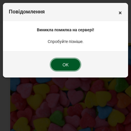
×
Повідомлення
Головна
Кондитерська посипка на торт
Виникла помилка на сервері!
Посипка фігурна
Посипка конд
Спробуйте пізніше.
OK