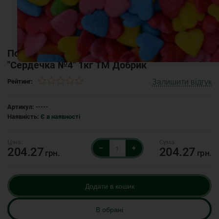
Посипка кондитерська декоративна
"Сердечка №4" 1кг ТМ Добрик
Залишити відгук
Рейтинг:
Артикул:
-----
Наявність:
Є в наявності
–
+
204.27
204.27
грн.
грн.
Додати в кошик
В обрані