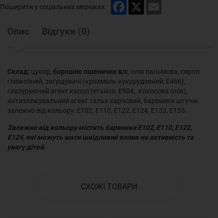
Facebook
X
Email
Поширити у соціальних мережах:
Опис
Відгуки
(
0
)
Склад:
цукор
, борошно пшеничне в/с
, олія пальмова, сироп
глюкозний, загущувачі (крохмаль кукурудзяний, Е466),
глазуруючий агент капол (етанол, Е904, кокосова олія),
антизлежувальний агент тальк харчовий, барвники штучні
залежно від кольору: Е102, Е110, Е122, Е124, Е133, Е155.
Залежно від кольору містить барвники Е102, Е110, Е122,
Е124, які можуть мати шкідливий вплив на активність та
увагу дітей.
СХОЖІ ТОВАРИ