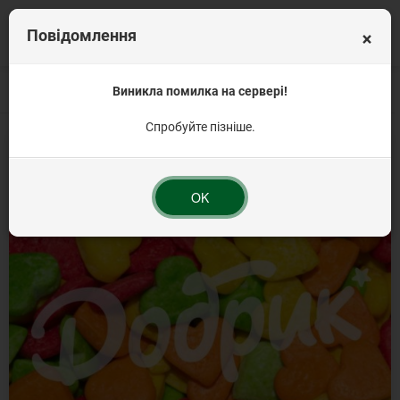
×
Повідомлення
Головна
Кондитерська посипка на торт
Виникла помилка на сервері!
Посипка фігурна
Посипка конд
Спробуйте пізніше.
OK