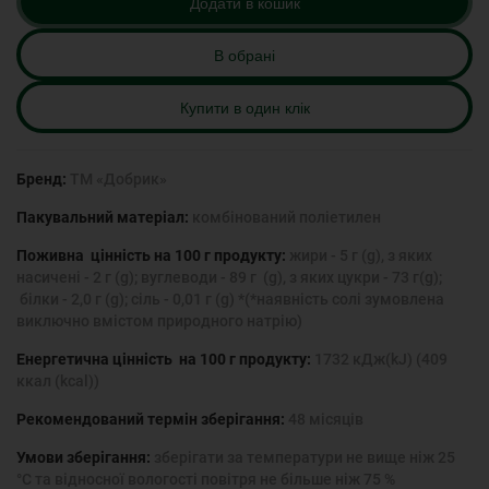
Додати в кошик
В обрані
Купити в один клік
Бренд:
ТМ «Добрик»
Пакувальний матеріал:
комбінований поліетилен
Поживна цінність на 100 г продукту:
жири - 5 г (g), з яких
насичені - 2 г (g); вуглеводи - 89 г (g), з яких цукри - 73 г(g);
білки - 2,0 г (g); сіль - 0,01 г (g) *(*наявність солі зумовлена
виключно вмістом природного натрію)
Енергетична цінність на 100 г продукту:
1732 кДж(kJ) (409
ккал (kcal))
Рекомендований термін зберігання:
48 місяців
Умови зберігання:
зберігати за температури не вище ніж 25
°С та відносної вологості повітря не більше ніж 75 %