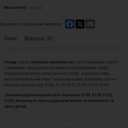
Маса нетто:
1кг (kg)
Facebook
X
Email
Поширити у соціальних мережах:
Опис
Відгуки
(
0
)
Склад:
цукор
, борошно пшеничне в/с
, олія пальмова, сироп
глюкозний, загущувачі (крохмаль кукурудзяний, Е466),
глазуруючий агент капол (етанол, Е904, кокосова олія),
антизлежувальний агент тальк харчовий, барвники штучні
залежно від кольору: Е102, Е110, Е122, Е124, Е133, Е155.
Залежно від кольору містить барвники Е102, Е110, Е122,
Е124, які можуть мати шкідливий вплив на активність та
увагу дітей.