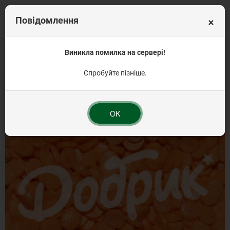
×
Повідомлення
Головна
Кондитерська посипка на торт
Виникла помилка на сервері!
Конфеті
Посипка кондитерська
Спробуйте пізніше.
OK