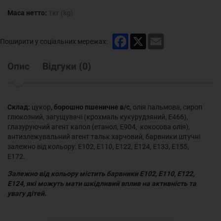
Маса нетто:
1кг (kg)
Facebook
X
Email
Поширити у соціальних мережах:
Опис
Відгуки
(
0
)
Склад:
цукор
, борошно пшеничне в/с
, олія пальмова, сироп
глюкозний, загущувачі (крохмаль кукурудзяний, Е466),
глазуруючий агент капол (етанол, Е904, кокосова олія),
антизлежувальний агент тальк харчовий, барвники штучні
залежно від кольору: Е102, Е110, Е122, Е124, Е133, Е155,
Е172.
Залежно від кольору містить барвники Е102, Е110, Е122,
Е124, які можуть мати шкідливий вплив на активність та
увагу дітей.