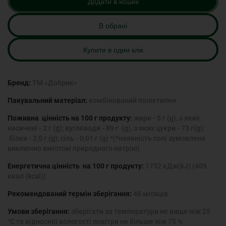
Додати в кошик
В обрані
Купити в один клік
Бренд:
ТМ «Добрик»
Пакувальний матеріал:
комбінований поліетилен
Поживна цінність на 100 г продукту:
жири - 5 г (g), з яких
насичені - 2 г (g); вуглеводи - 89 г (g), з яких цукри - 73 г(g);
білки - 2,0 г (g); сіль - 0,01 г (g) *(*наявність солі зумовлена
виключно вмістом природного натрію)
Енергетична цінність на 100 г продукту:
1732 кДж(kJ) (409
ккал (kcal))
Рекомендований термін зберігання:
48 місяців
Умови зберігання:
зберігати за температури не вище ніж 25
°С та відносної вологості повітря не більше ніж 75 %