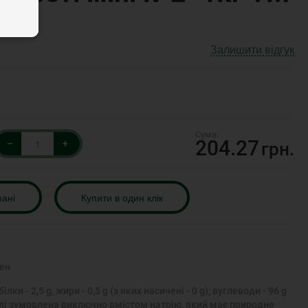
Залишити відгук
204.27
–
+
грн.
рані
Купити в один клік
ен
білки - 2,5 g, жири - 0,5 g (з яких насичені - 0 g); вуглеводи - 96 g
ть солі зумовлена виключно вмістом натрію, який має природне