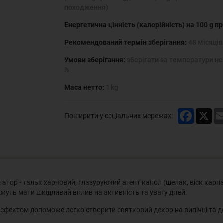
походження)
Енергетична цінність (калорійність) на 100 g п
Рекомендований термін зберігання:
48 місяців
Умови зберігання:
зберігати за температури не 
%
Маса нетто:
1 kg
Faceboo
X
Поширити у соціальних мережах:
тор - тальк харчовий, глазуруючий агент капол (шелак, віск карнауб
можуть мати шкідливий вплив на активність та увагу дітей.
ефектом допоможе легко створити святковий декор на випічці та де