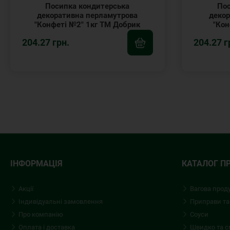
Посипка кондитерська
Пос
декоративна перламутрова
декор
"Конфеті №2" 1кг ТМ Добрик
"Кон
204.27 грн.
204.27 г
ІНФОРМАЦІЯ
КАТАЛОГ П
Акції
Вагова прод
Індивідуальні замовлення
Приправи та
Про компанію
Соуси
Оплата і доставка
Швидко та 