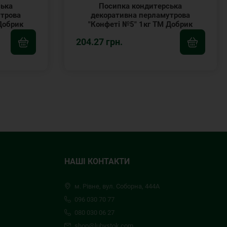
ська
Посипка кондитерська
утрова
декоративна перламутрова
Добрик
"Конфеті №5" 1кг ТМ Добрик
204.27 грн.
НАШІ КОНТАКТИ
м. Рівне, вул. Соборна, 444А
096 030 70 77
080 030 06 27
shop@lubystok.com