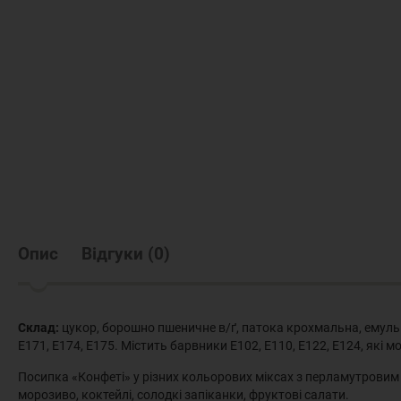
Опис
Відгуки
(
0
)
Склад:
цукор, борошно пшеничне в/ґ, патока крохмальна, емульга
Е171, Е174, Е175. Містить барвники Е102, Е110, Е122, Е124, які 
Посипка «Конфеті» у різних кольорових міксах з перламутровим 
морозиво, коктейлі, солодкі запіканки, фруктові салати.