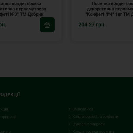
ипка кондитерська
Посипка кондитер
ативна перламутрова
декоративна перлам
феті №3" ТМ Добрик
"Конфеті №4" 1кг ТМ 
рн.
204.27 грн.
РОДУКЦІЇ
укція
Смаколики
 прянощі
Кондитерські iнгредієнти
Цукрові прикраси
смачно
Кондитерська посипка