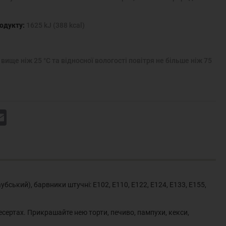
родукту:
1625 kJ (388 kcal)
вище ніж 25 °С та відносної вологості повітря не більше ніж 75
k
Email
ський), барвники штучні: Е102, Е110, Е122, Е124, Е133, Е155,
сертах. Прикрашайте нею торти, печиво, пампухи, кекси,