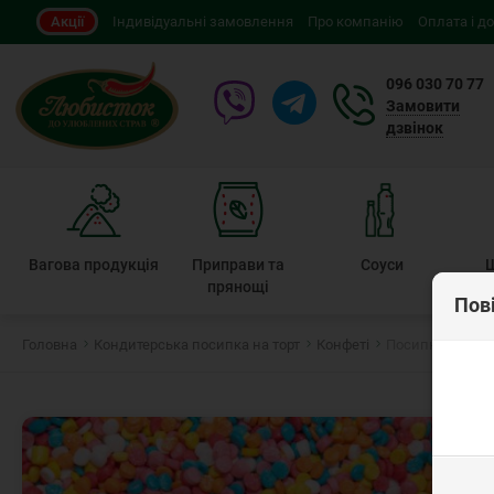
Акції
Індивідуальні замовлення
Про компанію
Оплата і д
096 030 70 77
Замовити
дзвінок
Вагова продукція
Приправи та
Соуси
прянощі
Пов
Головна
Кондитерська посипка на торт
Конфеті
Посипка кондит