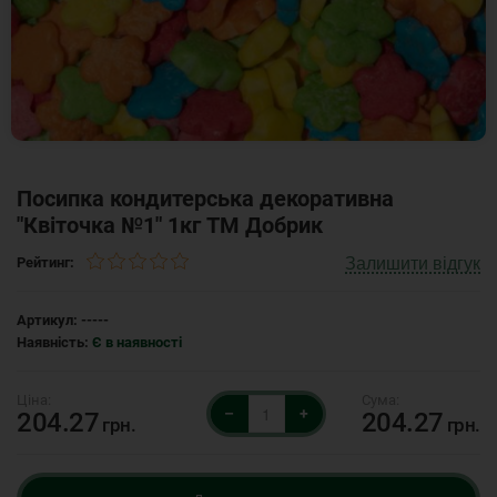
Посипка кондитерська декоративна
"Квіточка №1" 1кг ТМ Добрик
Залишити відгук
Рейтинг:
Артикул:
-----
Наявність:
Є в наявності
–
+
204.27
204.27
грн.
грн.