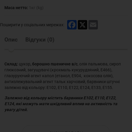
Маса нетто:
1кг (kg)
Facebook
X
Email
Поширити у соціальних мережах:
Опис
Відгуки
(
0
)
Склад:
цукор
, борошно пшеничне в/с
, олія пальмова, сироп
глюкозний, загущувачі (крохмаль кукурудзяний, Е466),
глазуруючий агент капол (етанол, Е904, кокосова олія),
антизлежувальний агент тальк харчовий, барвники штучні
залежно від кольору: Е102, Е110, Е122, Е124, Е133, Е155.
Залежно від кольору містить барвники Е102, Е110, Е122,
Е124, які можуть мати шкідливий вплив на активність та
увагу дітей.