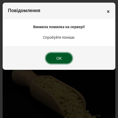
×
Повідомлення
Головна
Вагова продукція
Виникла помилка на сервері!
Прянощі та спеції
Порошок гірчичний 500г 
Спробуйте пізніше.
OK