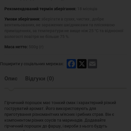
Рекомендований термін зберігання:
18 місяців
Умови зберігання:
зберігати в сухих, чистих , добре
вентильованих, не заражених шкідниками та пліснявою
приміщеннях, за температури не вище ніж 25 °С та відносної
вологості повітря не більше 75 %.
Маса нетто:
500g (г)
Facebook
X
Email
Поширити у соціальних мережах:
Опис
Відгуки
(
0
)
Гірчичний порошок має тонкий смак і характерний різкий
гоструватий аромат. Його використовують для
приготування різноманітних м'ясних і рибних страв. Він є
компонентом різних соусів та маринадів. Додавайте
гірчичний порошок до фаршу, і вироби з нього будуть