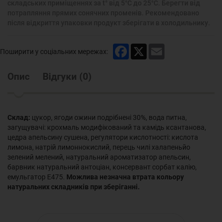
складських приміщеннях за t° від 5°С до 25°С. Берегти від
потрапляння прямих сонячних променів. Рекомендовано
після відкриття упаковки продукт зберігати в холодильнику.
Facebook
X
Email
Поширити у соціальних мережах:
Опис
Відгуки
(
0
)
Склад:
цукор, ягоди ожини подрібнені 30%, вода питна,
загущувачі: крохмаль модифікований та камідь ксантанова,
цедра апельсину сушена, регулятори кислотності: кислота
лимона, натрій лимоннокислий, перець чилі халапеньйо
зелений мелений, натуральний ароматизатор апельсин,
барвник натуральний антоціан, консервант сорбат калію,
емульгатор Е475.
Можлива незначна втрата кольору
натуральних складників при зберіганні.