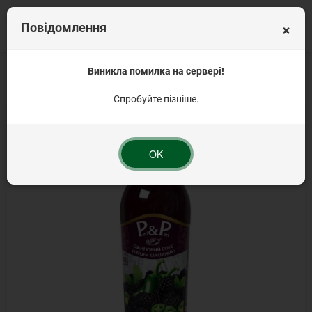
×
Повідомлення
Головна
Соуси
Овочеві соуси
Виникла помилка на сервері!
Peri Peri соус Ожиновий з перцем Халап
Спробуйте пізніше.
OK