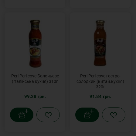
Peri Peri соус Болоньєзе
Peri Peri соус гостро-
(італійська кухня) 310г
солодкий (китай.кухня)
320г
99.28 грн.
91.84 грн.