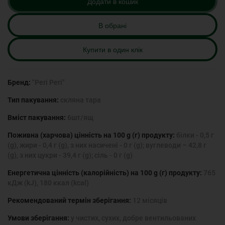
Додати в кошик
В обрані
Купити в один клік
Бренд:
"Peri Peri"
Тип пакування:
скляна тара
Вміст пакування:
6шт/ящ
Поживна (харчова) цінність на 100 g (г) продукту:
білки - 0,5 г
(g), жири - 0,4 г (g), з них насичені - 0 г (g); вуглеводи – 42,8 г
(g), з них цукри - 39,4 г (g); сіль - 0 г (g)
Енергетична цінність (калорійність) на 100 g (г) продукту:
765
кДж (kJ), 180 ккал (kcal)
Рекомендований термін зберігання:
12 місяців
Умови зберігання:
у чистих, сухих, добре вентильованих