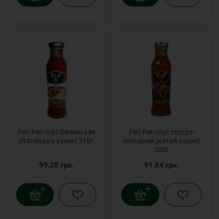
Peri Peri соус Болоньєзе
Peri Peri соус гостро-
(італійська кухня) 310г
солодкий (китай.кухня)
320г
99.28 грн.
91.84 грн.