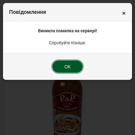
×
Повідомлення
Головна
Соуси
Овочеві соуси
Виникла помилка на сервері!
Peri Peri соус кисло-солодкий (китай.кухн
Спробуйте пізніше.
OK