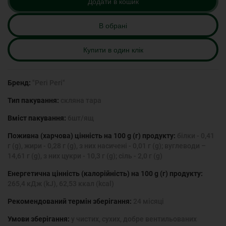
Додати в кошик
В обрані
Купити в один клік
Бренд:
"Peri Peri"
Тип пакування:
скляна тара
Вміст пакування:
6шт/ящ
Поживна (харчова) цінність на 100 g (г) продукту:
білки - 0,41
г (g), жири - 0,28 г (g), з них насичені - 0,01 г (g); вуглеводи –
14,61 г (g), з них цукри - 10,3 г (g); сіль - 2,0 г (g)
Енергетична цінність (калорійність) на 100 g (г) продукту:
265,4 кДж (kJ), 62,53 ккал (kcal)
Рекомендований термін зберігання:
24 місяці
Умови зберігання:
у чистих, сухих, добре вентильованих