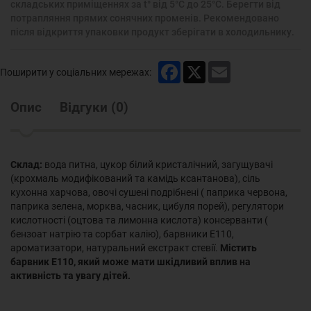
складських приміщеннях за t° від 5°С до 25°С. Берегти від
потрапляння прямих сонячних променів. Рекомендовано
після відкриття упаковки продукт зберігати в холодильнику.
Facebook
X
Email
Поширити у соціальних мережах:
Опис
Відгуки
(
0
)
Склад:
вода питна, цукор білий кристалічний, загущувачі
(крохмаль модифікований та камідь ксантанова), сіль
кухонна харчова, овочі сушені подрібнені ( паприка червона,
паприка зелена, морква, часник, цибуля порей), регулятори
кислотності (оцтова та лимонна кислота) консерванти (
бензоат натрію та сорбат калію), барвники Е110,
ароматизатори, натуральний екстракт стевії.
Містить
барвник Е110, який може мати шкідливий вплив на
активність та увагу дітей.