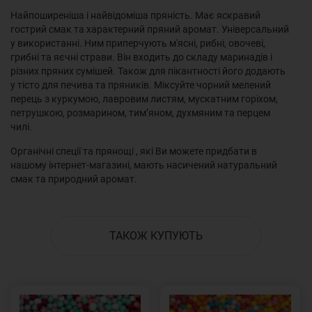
Найпоширеніша і найвідоміша пряність. Має яскравий
гострий смак та характерний пряний аромат. Універсальний
у використанні. Ним приперчують м'ясні, рибні, овочеві,
грибні та яєчні страви. Він входить до складу маринадів і
різних пряних сумішей. Також для пікантності його додають
у тісто для печива та пряників. Міксуйте чорний мелений
перець з куркумою, лавровим листям, мускатним горіхом,
петрушкою, розмарином, тим’яном, духмяним та перцем
чилі.
Органічні спеції та прянощі , які Ви можете придбати в
нашому інтернет-магазині, мають насичений натуральний
смак та природний аромат.
ТАКОЖ КУПУЮТЬ