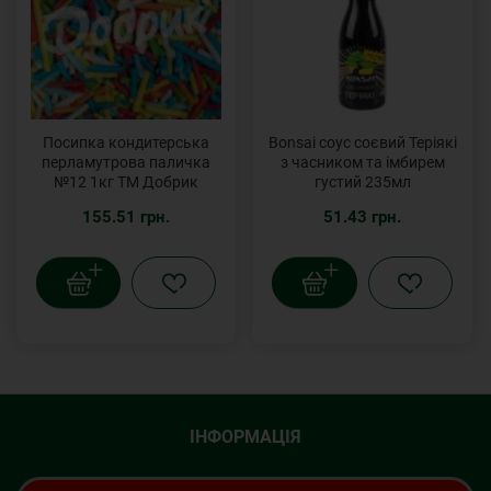
Посипка кондитерська
Bonsai соус соєвий Теріякі
перламутрова паличка
з часником та імбирем
№12 1кг ТМ Добрик
густий 235мл
155.51 грн.
51.43 грн.
ІНФОРМАЦІЯ