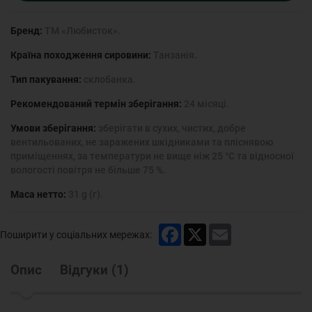
Бренд:
ТМ «Любисток».
Країна походження сировини:
Танзанія.
Тип пакування:
склобанка.
Рекомендований термін зберігання:
24 місяці.
Умови зберігання:
зберігати в сухих, чистих, добре
вентильованих, не заражених шкідниками та пліснявою
приміщеннях, за температури не вище ніж 25 °С та відносної
вологості повітря не більше 75 %.
Маса нетто:
31 g (г).
Facebook
X
Email
Поширити у соціальних мережах:
Опис
Відгуки
(
1
)