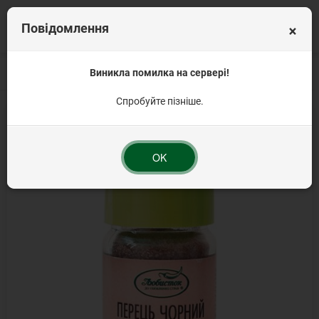
×
Повідомлення
Головна
Приправи та прянощі
Виникла помилка на сервері!
Прянощі, трави та приправи органічні
П
Спробуйте пізніше.
OK