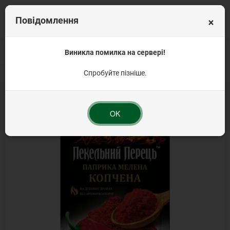
×
Повідомлення
Головна
Приправи та прянощі
Виникла помилка на сервері!
Перець мелений
Перець червоний папр
Спробуйте пізніше.
OK