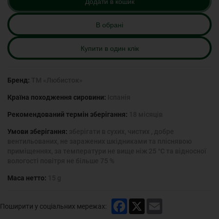
Додати в кошик
В обрані
Купити в один клік
Бренд:
ТМ «Любисток»
Країна походження сировини:
Іспанія
Рекомендований термін зберігання:
18 місяців
Умови зберігання:
зберігати в сухих, чистих , добре
вентильованих, не заражених шкідниками та пліснявою
приміщеннях, за температури не вище ніж 25 °С та відносної
вологості повітря не більше 75 %
Маса нетто:
15 g
Facebook
X
Email
Поширити у соціальних мережах: