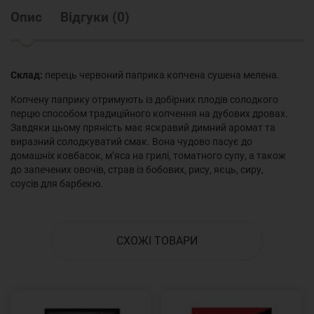
Опис
Відгуки
(
0
)
Склад:
перець червоний паприка копчена сушена мелена.
Копчену паприку отримують із добірних плодів cолодкого
перцю способом традиційного копчення на дубових дровах.
Завдяки цьому пряність має яскравий димний аромат та
виразний солодкуватий смак. Вона чудово пасує до
домашніх ковбасок, м’яса на грилі, томатного супу, а також
до запечених овочів, страв із бобових, рису, яєць, сиру,
соусів для барбекю.
СХОЖІ ТОВАРИ