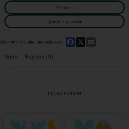
В обрані
Купити в один клік
Facebook
X
Email
Поширити у соціальних мережах:
Опис
Відгуки
(
0
)
СХОЖІ ТОВАРИ