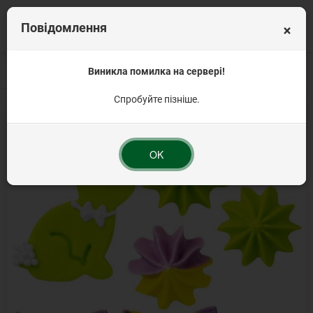
×
Повідомлення
Головна
Продукція для Великодня
Виникла помилка на сервері!
Прикраси на паску
Набір "Зайчик 
Спробуйте пізніше.
OK