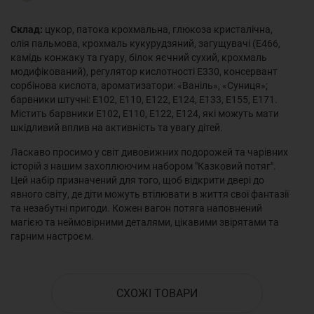
Склад:
цукор, патока крохмальна, глюкоза кристалічна,
олія пальмова, крохмаль кукурудзяний, загущувачі (Е466,
камідь конжаку та гуару, білок яєчний сухий, крохмаль
модифікований), регулятор кислотності Е330, консервант
сорбінова кислота, ароматизатори: «Ваніль», «Суниця»;
барвники штучні: Е102, Е110, Е122, Е124, Е133, Е155, Е171.
Містить барвники Е102, Е110, Е122, Е124, які можуть мати
шкідливий вплив на активність та увагу дітей.
Ласкаво просимо у світ дивовижних подорожей та чарівних
історій з нашим захоплюючим набором "Казковий потяг".
Цей набір призначений для того, щоб відкрити двері до
явного світу, де діти можуть втілювати в життя свої фантазії
та незабутні пригоди. Кожен вагон потяга наповнений
магією та неймовірними деталями, цікавими звірятами та
гарним настроєм.
СХОЖІ ТОВАРИ