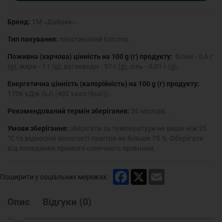
Бренд:
ТМ «Добрик».
Тип пакування:
пластиковий блістер.
Поживна (харчова) цінність на 100 g (г) продукту:
білки - 0,6 г
(g), жири - 1 г (g), вуглеводи - 97 г (g), сіль - 0,01 г (g).
Енергетична цінність (калорійність) на 100 g (г) продукту:
1706 кДж (kJ) (402 ккал (kcal)).
Рекомендований термін зберігання:
36 місяців..
Умови зберігання:
зберігати за температури не вище ніж 25
°С та відносної вологості повітря не більше 75 %. Оберігати
від попадання прямого сонячного проміння.
Facebook
X
Email
Поширити у соціальних мережах:
Опис
Відгуки
(
0
)