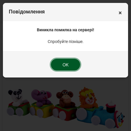
×
Повідомлення
Головна
Цукрові прикраси
Виникла помилка на сервері!
Набори для декорування
Набір "Казковий п
Спробуйте пізніше.
OK