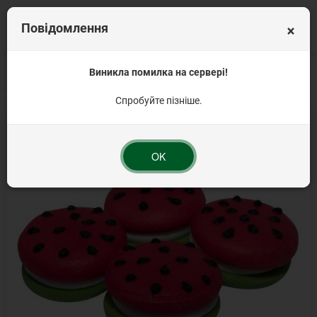
×
Повідомлення
Головна
Цукрові прикраси
Виникла помилка на сервері!
Набори для декорування
Набір "Кавун-мака
Спробуйте пізніше.
OK