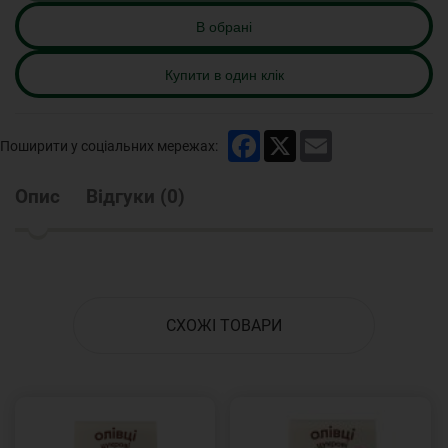
В обрані
Купити в один клік
Facebook
X
Email
Поширити у соціальних мережах:
Опис
Відгуки
(
0
)
СХОЖІ ТОВАРИ