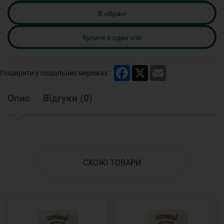
В обрані
Купити в один клік
Facebook
X
Email
Поширити у соціальних мережах:
Опис
Відгуки
(
0
)
СХОЖІ ТОВАРИ