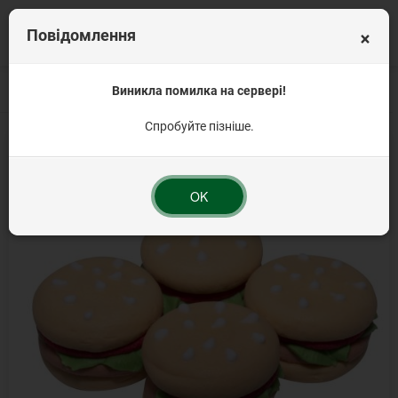
×
Повідомлення
Головна
Цукрові прикраси
Виникла помилка на сервері!
Набори для декорування
Набір "Бургер-мак
Спробуйте пізніше.
OK