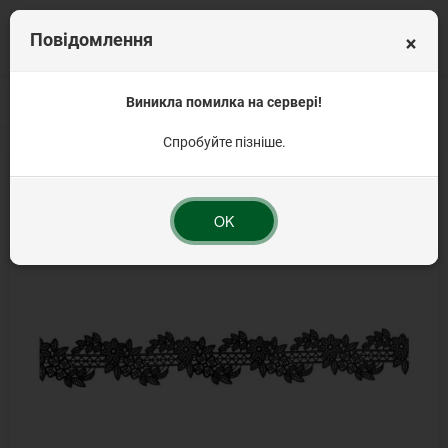
×
Повідомлення
Головна
Цукрові прикраси
Виникла помилка на сервері!
Цукрове мереживо
Мереживо для торта (ас
Спробуйте пізніше.
OK