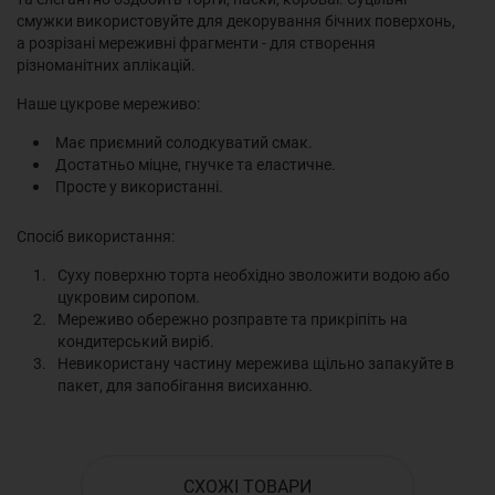
смужки використовуйте для декорування бічних поверхонь,
а розрізані мереживні фрагменти - для створення
різноманітних аплікацій.
Наше цукрове мереживо:
Має приємний солодкуватий смак.
Достатньо міцне, гнучке та еластичне.
Просте у використанні.
Спосіб використання:
Суху поверхню торта необхідно зволожити водою або
цукровим сиропом.
Мереживо обережно розправте та прикріпіть на
кондитерський виріб.
Невикористану частину мережива щільно запакуйте в
пакет, для запобігання висиханню.
СХОЖІ ТОВАРИ