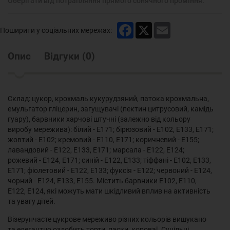
Оберігати від потрапляння прямого сонячного проміння.
Facebook
X
Email
Поширити у соціальних мережах:
Опис
Відгуки
(
0
)
Склад: цукор, крохмаль кукурудзяний, патока крохмальна,
емульгатор гліцерин, загущувачі (пектин цитрусовий, камідь
гуару), барвники харчові штучні (залежно від кольору
виробу мережива): білий - Е171; бірюзовий - Е102, Е133, Е171;
жовтий - Е102; кремовий - Е110, Е171; коричневий - Е155;
лавандовий - Е122, Е133, Е171; марсала - Е122, Е124;
рожевий - Е124, Е171; синій - Е122, Е133; тіффані - Е102, Е133,
Е171; фіолетовий - Е122, Е133; фуксія - Е122; червоний - Е124,
чорний - Е124, Е133, Е155. Містить барвники Е102, Е110,
Е122, Е124, які можуть мати шкідливий вплив на активність
та увагу дітей.
Візерунчасте цукрове мереживо різних кольорів вишукано
та елегантно оздобить торти, паски, короваї. Суцільні