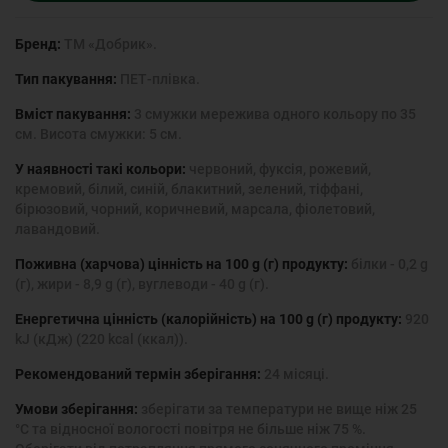
Бренд:
ТМ «Добрик».
Тип пакування:
ПЕТ-плівка.
Вміст пакування:
3 смужки мережива одного кольору по 35
см. Висота смужки: 5 см.
У наявності такі кольори:
червоний, фуксія, рожевий,
кремовий, білий, синій, блакитний, зелений, тіффані,
бірюзовий, чорний, коричневий, марсала, фіолетовий,
лавандовий.
Поживна (харчова) цінність на 100 g (г) продукту:
білки - 0,2 g
(г), жири - 8,9 g (г), вуглеводи - 40 g (г).
Енергетична цінність (калорійність) на 100 g (г) продукту:
920
kJ (кДж) (220 kcal (ккал)).
Рекомендований термін зберігання:
24 місяці.
Умови зберігання:
зберігати за температури не вище ніж 25
°С та відносної вологості повітря не більше ніж 75 %.